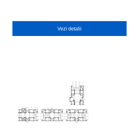
cercevelei mobile poate fi de până la 400 kg, dar
acest lucru nu afectează în niciun fel ușurința în
utilizare.
Vezi detalii