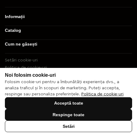
Informații
Catalog
Cum ne găsești
Setări cookie-uri
Politica de cookie-uri
Noi folosim cookie-uri
© 2013 – 2026 Ecaterix SRL
Folosim cookie-uri pentru a îmbunătăți experiența dvs., a
analiza traficul și în scopuri de marketing. Puteți accepta,
respinge sau personaliza preferințele.
Politica de cookie-uri
Acceptă toate
Respinge toate
Setări
Sună acum
Cabinet
Catalog
Romana