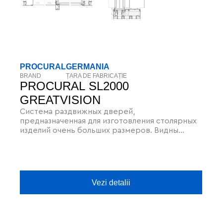
PROCURAL
GERMANIA
BRAND
ȚARA DE FABRICAȚIE
PROCURAL SL2000
GREATVISION
Система раздвижных дверей,
предназначенная для изготовления столярных
изделий очень больших размеров. Видны
только узкие стойки. Обеспечивает
максимальный доступ солнечного света.
Vezi detalii