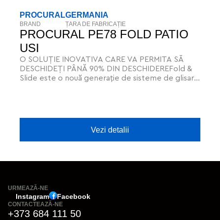
PROCURAL
GERMANIA
BRAND
ȚARA DE FABRICAȚIE
PROCURAL PE78 FOLD PATIO
USI
O SOLUȚIE INOVATIVA CARE VA PERMITA SĂ
DESCHIDEȚI PÂNĂ 90% DIN DESCHIDEREFold &
Slide este o nouă generație de sisteme de glisare
cu proprietăți unice de design. Datorită acestui
lucru, elementele pot fi mutate cu ușurință în
lateral, deschizând un spațiu nou.
Vezi detalii
URMEAZĂ-NE
Instagram
Facebook
CONTACTEAZĂ-NE
+373 684 111 50