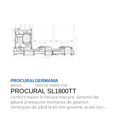
PROCURAL
GERMANIA
BRAND
ȚARA DE FABRICAȚIE
PROCURAL SL1800TT
confort maxim în fiecare mișcare. Sistemul de
glisare presupune montarea de geamuri
termopan de până la 60 mm grosime, acest lucru
mărește semnificativ calitățile de economisire a
căldurii ale structurii. Greutatea maximă a