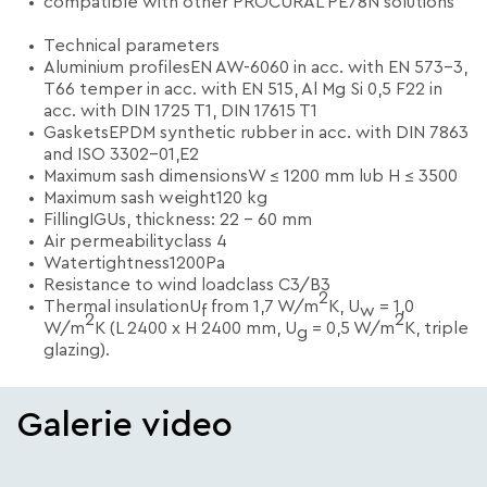
compatible with other PROCURAL PE78N­­­ solutions
Technical parameters
Aluminium profilesEN AW-6060 in acc. with EN 573-3,
T66 temper in acc. with EN 515, Al Mg Si 0,5 F22 in
acc. with DIN 1725 T1, DIN 17615 T1
GasketsEPDM synthetic rubber in acc. with DIN 7863
and ISO 3302-01,E2
Maximum sash dimensionsW ≤ 1200 mm lub H ≤ 3500
Maximum sash weight120 kg
FillingIGUs, thickness: 22 - 60 mm
Air permeabilityclass 4
Watertightness1200Pa
Resistance to wind loadclass C3/B3
2
Thermal insulationU
from 1,7 W/m
K, U
= 1,0
f
w
2
2
W/m
K (L 2400 x H 2400 mm, U
= 0,5 W/m
K, triple
g
glazing).
Galerie video