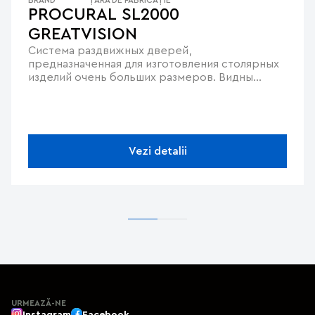
BRAND
ȚARA DE FABRICAȚIE
PROCURAL SL2000
GREATVISION
Система раздвижных дверей,
предназначенная для изготовления столярных
изделий очень больших размеров. Видны
только узкие стойки. Обеспечивает
максимальный доступ солнечного света.
Vezi detalii
URMEAZĂ-NE
Instagram
Facebook