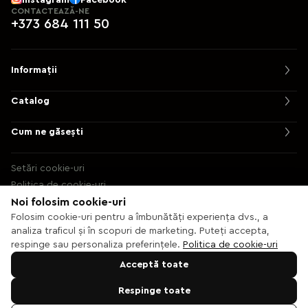
CONTACTEAZĂ-NE
+373 684 111 50
Informații
Catalog
Cum ne găsești
Setări cookie-uri
Politica de cookie-uri
Noi folosim cookie-uri
© 2013 – 2026 Ecaterix SRL
Folosim cookie-uri pentru a îmbunătăți experiența dvs., a
analiza traficul și în scopuri de marketing. Puteți accepta,
respinge sau personaliza preferințele.
Politica de cookie-uri
Acceptă toate
Respinge toate