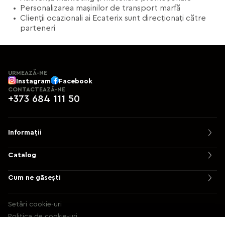
Personalizarea mașinilor de transport marfă
Clienții ocazionali ai Ecaterix sunt direcționați către
parteneri
URMEAZĂ-NE
Instagram
Facebook
CONTACTEAZĂ-NE
+373 684 111 50
Informații
Catalog
Cum ne găsești
Setări cookie-uri
Politica de cookie-uri