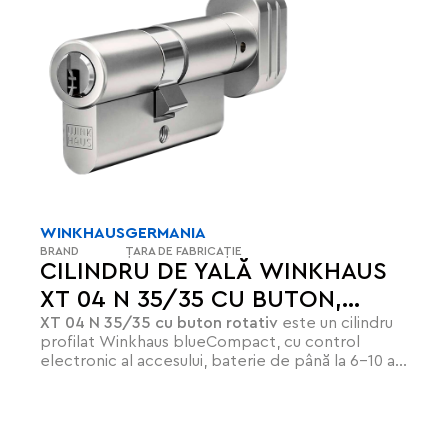
WINKHAUS
GERMANIA
BRAND
ȚARA DE FABRICAȚIE
CILINDRU DE YALĂ WINKHAUS
XT 04 N 35/35 CU BUTON,
XT 04 N 35/35 cu buton rotativ
este un cilindru
BLUECOMPACT
profilat Winkhaus blueCompact, cu control
electronic al accesului, baterie de până la 6-10 ani
și instalare simplă.