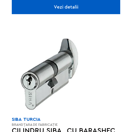
Vezi detalii
SIBA
TURCIA
BRAND
ȚARA DE FABRICAȚIE
CILINDRU SIBA _CU BARASHEC_