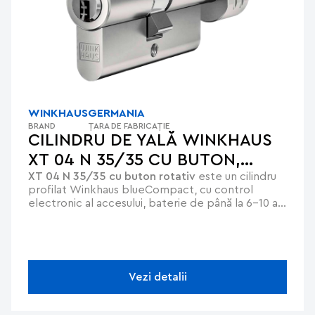
WINKHAUS
GERMANIA
BRAND
ȚARA DE FABRICAȚIE
CILINDRU DE YALĂ WINKHAUS
XT 04 N 35/35 CU BUTON,
XT 04 N 35/35 cu buton rotativ
este un cilindru
BLUECOMPACT
profilat Winkhaus blueCompact, cu control
electronic al accesului, baterie de până la 6-10 ani
și instalare simplă.
Vezi detalii