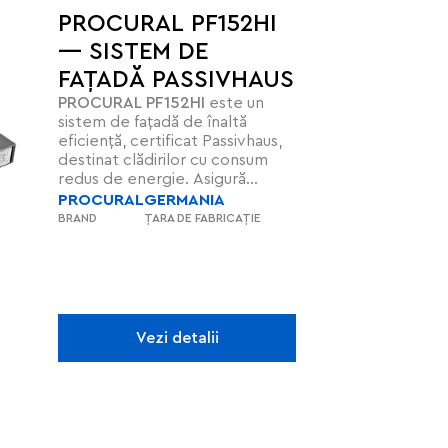
PROCURAL PF152HI
— SISTEM DE
FAȚADĂ PASSIVHAUS
PROCURAL PF152HI
este un
sistem de fațadă de înaltă
eficiență, certificat Passivhaus,
destinat clădirilor cu consum
redus de energie. Asigură
izolație termică excelentă (Ucw
PROCURAL
GERMANIA
de la 0,62 W/m²K), etanșeitate
BRAND
ȚARA DE FABRICAȚIE
la aer și apă, rezistență la vânt
până la 3600 Pa și opțiuni de
protecție la foc EI60. Versatil
pentru proiecte arhitecturale
complexe, combină eficiența
energetică cu estetica și
Vezi detalii
durabilitatea.