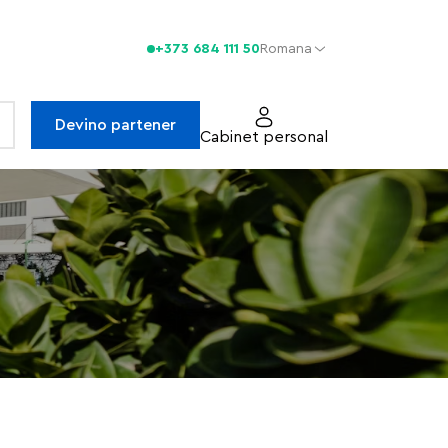
+373 684 111 50
Romana
Devino partener
Cabinet personal