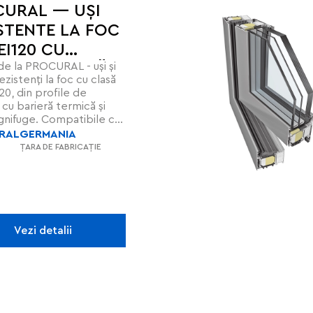
URAL — UȘI
STENTE LA FOC
–EI120 CU
de la PROCURAL - uși și
AȚIE TERMICĂ
ezistenți la foc cu clasă
20, din profile de
 cu barieră termică și
 ignifuge. Compatibile cu
ri de 14–62 mm, oferă
RAL
GERMANIA
e împotriva focului,
ȚARA DE FABRICAȚIE
și temperaturilor
e, respectând
dele EN 16034, EN 14351-
 EN 14351-2.
Vezi detalii