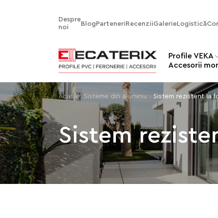
Despre
Blog
Parteneri
Recenzii
Galerie
Logistică
Co
noi
Profile VEKA
Аccesorii mo
Acasă
Sisteme din aluminiu
Sistem rezistent la f
Sistem rezisten