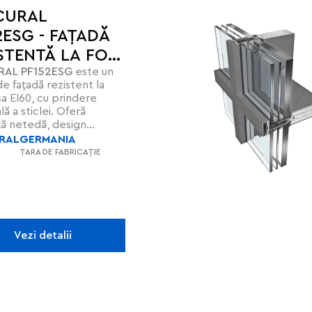
CURAL
2ESG - FAȚADĂ
STENTĂ LA FOC
AL PF152ESG
este un
e fațadă rezistent la
sa EI60, cu prindere
ă a sticlei. Oferă
ță netedă, design
și protecție avansată
RAL
GERMANIA
erții alumosilicate și benzi
ȚARA DE FABRICAȚIE
cente. Testat conform
delor europene, asigură
tate AE 2100, RE 2700 și
ță maximă pentru
e arhitecturale
xe.
Vezi detalii