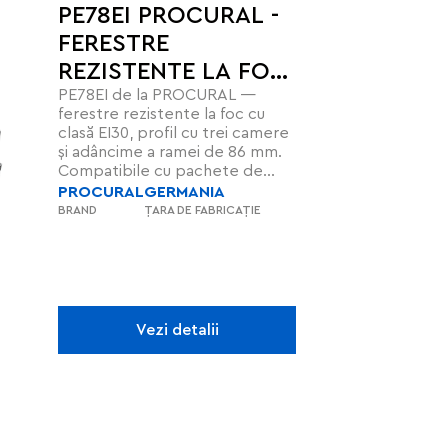
PE78EI PROCURAL -
FERESTRE
REZISTENTE LA FOC
PE78EI de la PROCURAL —
EI30 CU IZOLAȚIE
ferestre rezistente la foc cu
TERMICĂ
clasă EI30, profil cu trei camere
și adâncime a ramei de 86 mm.
Compatibile cu pachete de
sticlă de până la 60 mm, oferă
PROCURAL
GERMANIA
izolație termică Uw = 0,9
BRAND
ȚARA DE FABRICAȚIE
W/(m²K), respectă standardele
EN 16034 și EN 14351-1+A2,
asigurând protecție, eficiență
energetică și durabilitate.
Vezi detalii