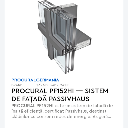
PROCURAL
GERMANIA
BRAND
ȚARA DE FABRICAȚIE
PROCURAL PF152HI — SISTEM
DE FAȚADĂ PASSIVHAUS
PROCURAL PF152HI
este un sistem de fațadă de
înaltă eficiență, certificat Passivhaus, destinat
clădirilor cu consum redus de energie. Asigură
izolație termică excelentă (Ucw de la 0,62
W/m²K), etanșeitate la aer și apă, rezistență la