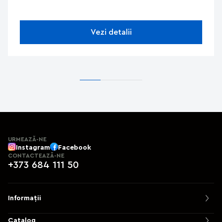
vânt până la 3600 Pa și opțiuni de protecție la foc
EI60. Versatil pentru proiecte arhitecturale
complexe, combină eficiența energetică cu
Vezi detalii
estetica și durabilitatea.
URMEAZĂ-NE
Instagram
Facebook
CONTACTEAZĂ-NE
+373 684 111 50
Informații
Catalog