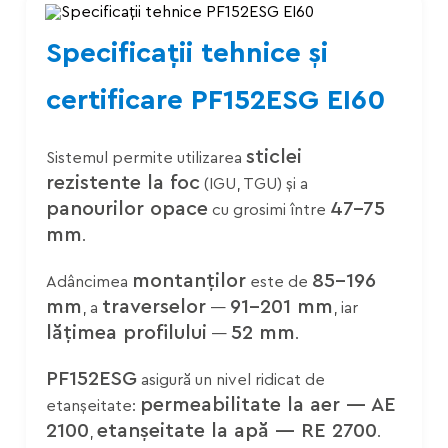
Specificații tehnice și
certificare PF152ESG EI60
sticlei
Sistemul permite utilizarea
rezistente la foc
(IGU, TGU) și a
panourilor opace
47–75
cu grosimi între
mm
.
montanților
85–196
Adâncimea
este de
mm
traverselor
91–201 mm
, a
—
, iar
lățimea profilului
52 mm
—
.
PF152ESG
asigură un nivel ridicat de
permeabilitate la aer — AE
etanșeitate:
2100
etanșeitate la apă — RE 2700
,
.