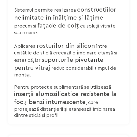
construcțiilor
Sistemul permite realizarea
nelimitate în înălțime și lățime
,
fațade de colț
precum și
cu soluții vitrate
sau opace.
rosturilor din silicon
Aplicarea
între
unitățile de sticlă creează o îmbinare etanșă și
suporturile pivotante
estetică, iar
pentru vitraj
reduc considerabil timpul de
montaj.
Pentru protecție suplimentară se utilizează
inserții alumosilicatice rezistente la
foc
benzi intumescente
și
, care
protejează distanțierii și etanșează îmbinarea
dintre sticlă și profil.