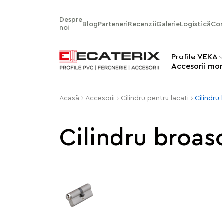
Despre
Blog
Parteneri
Recenzii
Galerie
Logistică
Co
noi
Profile VEKA
Аccesorii mo
Acasă
Accesorii
Cilindru pentru lacati
Cilindr
Cilindru broa