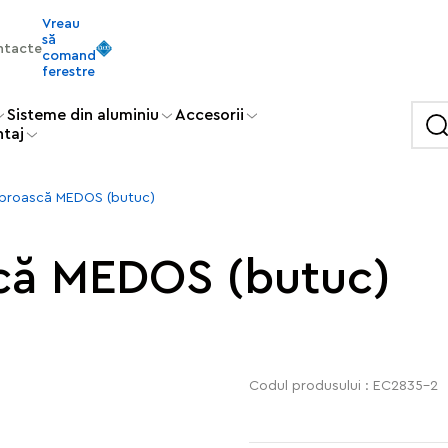
Vreau
să
ntacte
comand
ferestre
Sisteme din aluminiu
Accesorii
ntaj
u broască MEDOS (butuc)
scă MEDOS (butuc)
Codul produsului : EC2835-2