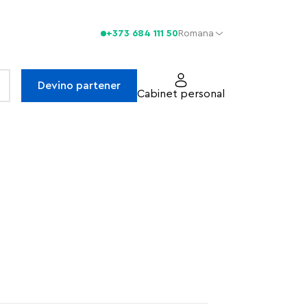
+373 684 111 50
Romana
Devino partener
Cabinet personal