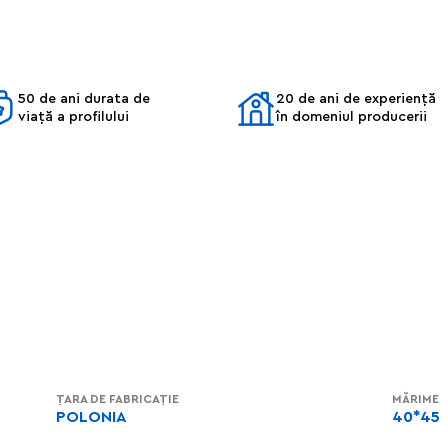
50 de ani durata de
20 de ani de experiență
viață a profilului
în domeniul producerii
ȚARA DE FABRICAȚIE
MĂRIME
POLONIA
40*45