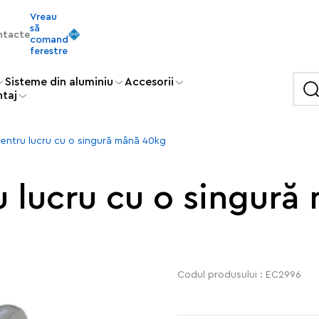
Vreau
să
ntacte
comand
ferestre
Sisteme din aluminiu
Accesorii
ntaj
entru lucru cu o singură mână 40kg
u lucru cu o singură
Codul produsului : EC2996