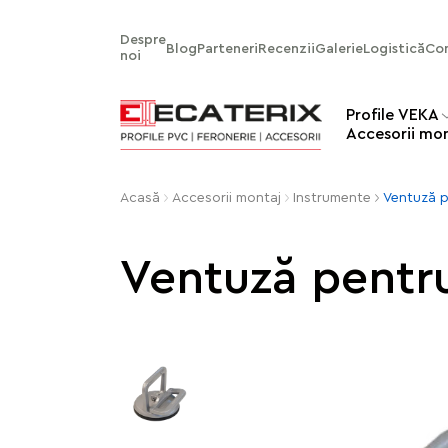
Despre
Blog
Parteneri
Recenzii
Galerie
Logistică
Co
noi
Profile VEKA
Аccesorii mo
Acasă
Аccesorii montaj
Instrumente
Ventuză p
Ventuză pentr