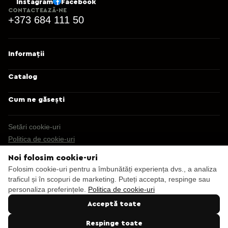
Instagram
Facebook
CONTACTEAZĂ-NE
+373 684 111 50
Informații
Catalog
Cum ne găsești
Setări cookie-uri
Politica de cookie-uri
Noi folosim cookie-uri
© 2013 – 2026 Ecaterix SRL
Folosim cookie-uri pentru a îmbunătăți experiența dvs., a analiza
traficul și în scopuri de marketing. Puteți accepta, respinge sau
personaliza preferințele.
Politica de cookie-uri
Acceptă toate
Respinge toate