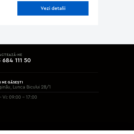
Vezi detalii
ACTEAZĂ-NE
 684 111 50
 NE GĂSEȘTI
șinău, Lunca Bicului 28/1
- Vi: 09:00 - 17:00