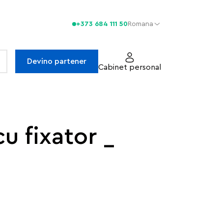
+373 684 111 50
Romana
Devino partener
Cabinet personal
u fixator _