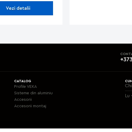
Vezi detalii
CONT
+373
CATALOG
CUM
Chi
Profile VEKA
Sisteme din aluminiu
Lu 
Accesorii
Аccesorii montaj