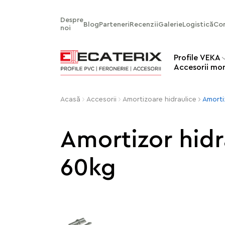
Despre
Blog
Parteneri
Recenzii
Galerie
Logistică
Co
noi
Profile VEKA
Аccesorii mo
Acasă
Accesorii
Amortizoare hidraulice
Amorti
Amortizor hidr
60kg