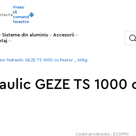
Vreau
să
ntacte
comand
ferestre
Sisteme din aluminiu
Accesorii
ntaj
zor hidraulic GEZE TS 1000 cu fixator _ 60kg
aulic GEZE TS 1000 c
Codul produsului : EC2990