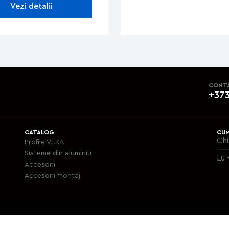
Vezi detalii
CONT
+373
CATALOG
CUM
Chi
Profile VEKA
Sisteme din aluminiu
Lu 
Accesorii
Аccesorii montaj