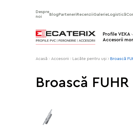
Despre
Blog
Parteneri
Recenzii
Galerie
Logistică
Co
noi
Profile VEKA
Аccesorii mo
Acasă
Accesorii
Lacăte pentru uşi
Broască FU
Broască FUHR 