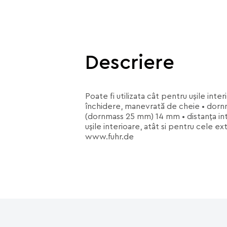
Descriere
Poate fi utilizata cât pentru uşile int
închidere, manevrată de cheie • dornma
(dornmass 25 mm) 14 mm • distanţa int
uşile interioare, atât si pentru cele ex
www.fuhr.de