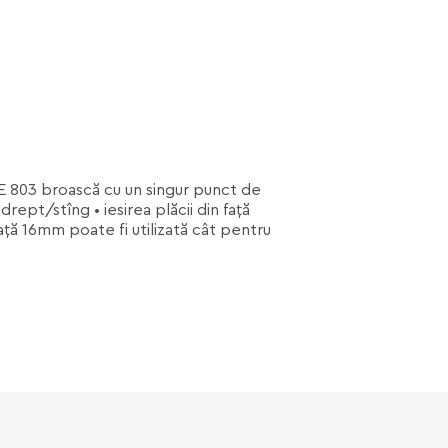
AFE 803 broască cu un singur punct de
ept/stîng • iesirea plăcii din faţă
ţă 16mm poate fi utilizată cât pentru