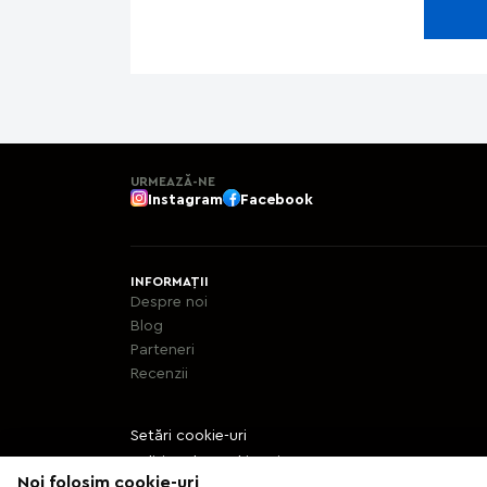
URMEAZĂ-NE
Instagram
Facebook
INFORMAȚII
Despre noi
Blog
Parteneri
Recenzii
Setări cookie-uri
Politica de cookie-uri
Noi folosim cookie-uri