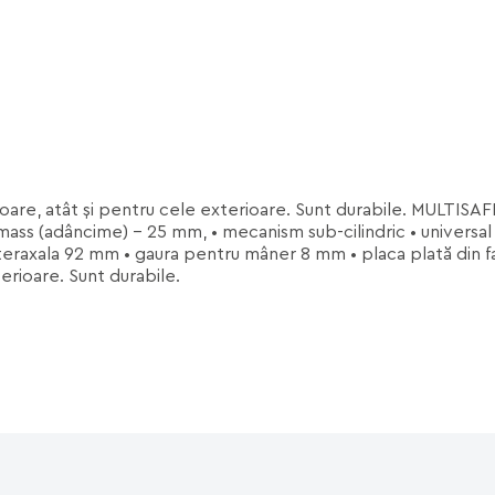
erioare, atât şi pentru cele exterioare. Sunt durabile. MULTIS
ss (adâncime) - 25 mm, • mecanism sub-cilindric • universal dr
eraxala 92 mm • gaura pentru mâner 8 mm • placa plată din fa
terioare. Sunt durabile.