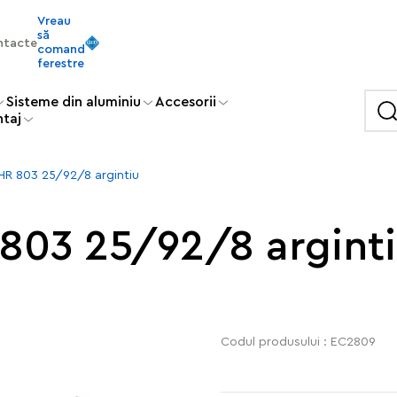
Vreau
să
ntacte
comand
ferestre
Sisteme din aluminiu
Accesorii
ntaj
HR 803 25/92/8 argintiu
803 25/92/8 argint
Codul produsului : EC2809