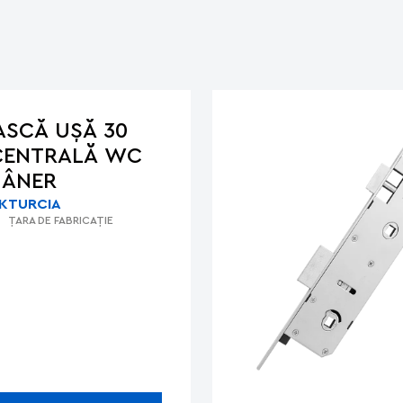
SCĂ UŞĂ 30
CENTRALĂ WC
MÂNER
K
TURCIA
ȚARA DE FABRICAȚIE