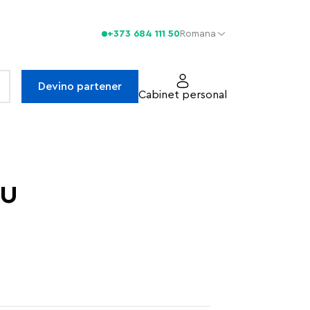
+373 684 111 50
Romana
Devino partener
Cabinet personal
iu