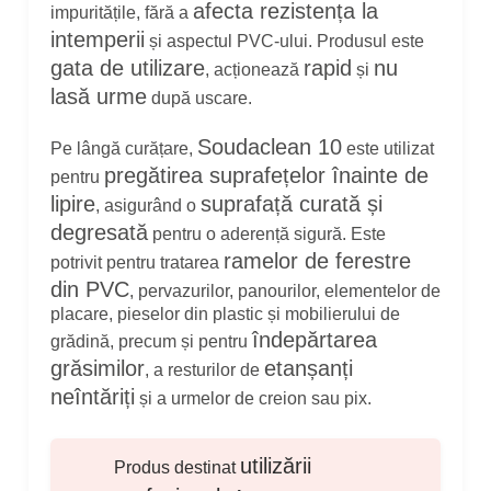
afecta rezistența la
impuritățile, fără a
intemperii
și aspectul PVC-ului. Produsul este
gata de utilizare
rapid
nu
, acționează
și
lasă urme
după uscare.
Soudaclean 10
Pe lângă curățare,
este utilizat
pregătirea suprafețelor înainte de
pentru
lipire
suprafață curată și
, asigurând o
degresată
pentru o aderență sigură. Este
ramelor de ferestre
potrivit pentru tratarea
din PVC
, pervazurilor, panourilor, elementelor de
placare, pieselor din plastic și mobilierului de
îndepărtarea
grădină, precum și pentru
grăsimilor
etanșanți
, a resturilor de
neîntăriți
și a urmelor de creion sau pix.
utilizării
Produs destinat