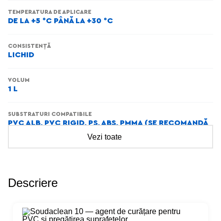
TEMPERATURA DE APLICARE
DE LA +5 °C PÂNĂ LA +30 °C
CONSISTENȚĂ
LICHID
VOLUM
1 L
SUBSTRATURI COMPATIBILE
PVC ALB, PVC RIGID, PS, ABS, PMMA (SE RECOMANDĂ
VERIFICAREA COMPATIBILITĂȚII ÎNAINTE DE
Vezi toate
UTILIZARE)
Descriere