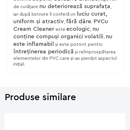
nu deteriorează suprafața
de curățare
,
luciu curat,
iar după lustruire îi conferă un
uniform și atractiv
fără dâre
PVCu
,
.
Cream Cleaner
ecologic
nu
este
,
conține compuși organici volatili
nu
,
este inflamabil
și este potrivit pentru
întreținerea periodică
și reîmprospătarea
elementelor din PVC care și-au pierdut aspectul
inițial.
Produse similare