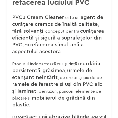
refacerea luciului PVC
PVCu Cream Cleaner
agent de
este un
curățare cremos de înaltă calitate
,
fără solvenți
curățarea
, conceput pentru
eficientă și sigură a suprafețelor din
PVC
refacerea simultană a
, cu
aspectului acestora
.
murdăria
Produsul îndepărtează cu ușurință
persistentă
grăsimea
urmele de
,
,
etanșant neîntărit
, de creion și pix de pe
ramele de ferestre și uși din PVC alb
și laminat
, pervazuri, panouri, elemente de
mobilierul de grădină din
placare și
plastic
.
acțiunii abrazive blânde
Datorită
, agentul