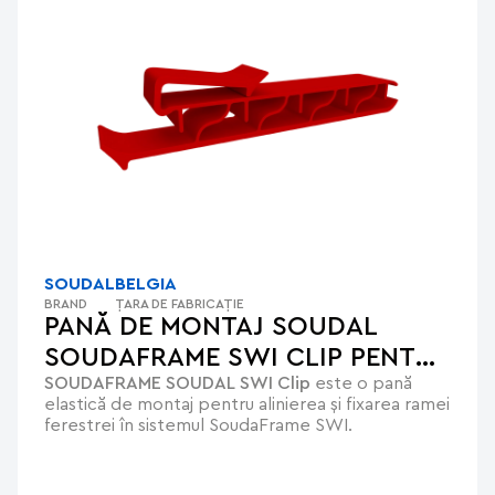
SOUDAL
BELGIA
BRAND
ȚARA DE FABRICAȚIE
PANĂ DE MONTAJ SOUDAL
SOUDAFRAME SWI CLIP PENTRU
SOUDAFRAME SOUDAL SWI Clip
este o pană
RAME DE FERESTRE
elastică de montaj pentru alinierea și fixarea ramei
ferestrei în sistemul SoudaFrame SWI.