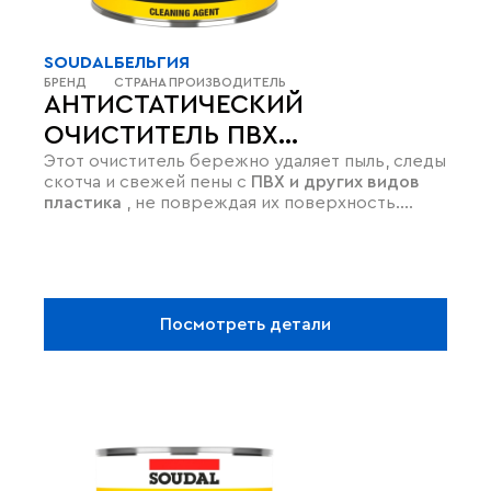
SOUDAL
БЕЛЬГИЯ
БРЕНД
СТРАНА ПРОИЗВОДИТЕЛЬ
АНТИСТАТИЧЕСКИЙ
ОЧИСТИТЕЛЬ ПВХ
Этот очиститель бережно удаляет пыль, следы
SOUDACLEAN 20
скотча и свежей пены с
ПВХ и других видов
пластика
, не повреждая их поверхность.
Главное преимущество —
антистатический
эффект
, который мешает пыли скапливаться,
сохраняя чистоту надолго. Средство
безопасно для резиновых уплотнителей
,
моментально высыхает и не оставляет
Посмотреть детали
разводов. Идеально подходит для
финишной
протирки
оконных рам и фасадных элементов.