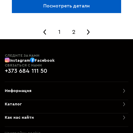
разводов и
моментально высыхает
.
Посмотреть детали
Профессиональное решение для чистки
оконных рам, подоконников и пластиковых
панелей.
1
2
СЛЕДИТЕ ЗА НАМИ
Instagram
Facebook
СВЯЗАТЬСЯ С НАМИ
+373 684 111 50
Информация
Каталог
Как нас найти