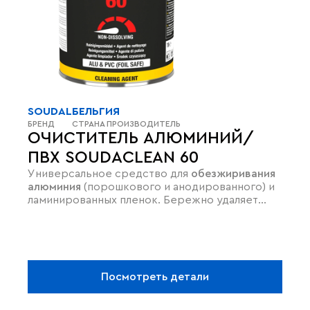
SOUDAL
БЕЛЬГИЯ
БРЕНД
СТРАНА ПРОИЗВОДИТЕЛЬ
ОЧИСТИТЕЛЬ АЛЮМИНИЙ/
ПВХ SOUDACLEAN 60
Универсальное средство для
обезжиривания
алюминия
(порошкового и анодированного) и
ламинированных пленок. Бережно удаляет
остатки клея, следы скотча и свежую пену,
не
оставляя разводов
. Быстро испаряется и
идеально подходит для
финишной протирки
оконных рам перед герметизацией, сохраняя
целостность лакокрасочного покрытия.
Посмотреть детали