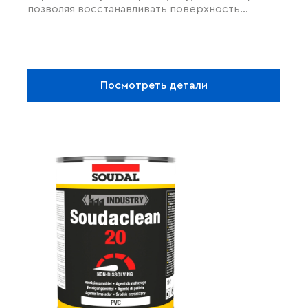
позволяя восстанавливать поверхность
жестких пластиков и белого ПВХ. Он
эффективно
устраняет царапины,
микротрещины
и абразивные следы,
буквально сглаживая поврежденные участки.
Средство незаменимо для
реставрации
Посмотреть детали
оконных профилей
, возвращая им аккуратный
внешний вид. Помимо ремонта, оно отлично
подходит для подготовки поверхностей
перед склеиванием, обеспечивая идеальную
чистоту и адгезию.