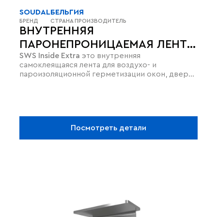
SOUDAL
БЕЛЬГИЯ
БРЕНД
СТРАНА ПРОИЗВОДИТЕЛЬ
ВНУТРЕННЯЯ
ПАРОНЕПРОНИЦАЕМАЯ ЛЕНТА
SWS Inside Extra
это внутренняя
SWS INSIDE EXTRA ДЛЯ ОКОН
самоклеящаяся лента для воздухо- и
И ДВЕРЕЙ
пароизоляционной герметизации окон, дверей
и панелей.
Посмотреть детали