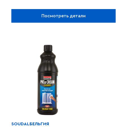
воздухонепроницаемость
. Лента сама
расширяется в шве, заполняя все пустоты, и
остается эластичной годами. Это идеальное
Посмотреть детали
решение для быстрого и качественного
монтажа окон в любых типах стен.
SOUDAL
БЕЛЬГИЯ