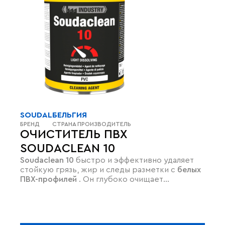
SOUDAL
БЕЛЬГИЯ
БРЕНД
СТРАНА ПРОИЗВОДИТЕЛЬ
ОЧИСТИТЕЛЬ ПВХ
SOUDACLEAN 10
Soudaclean 10
быстро и эффективно удаляет
стойкую грязь, жир и следы разметки с
белых
ПВХ-профилей
. Он глубоко очищает
поверхность, не повреждая структуру
пластика и сохраняя его внешний вид. Это
идеальное средство для
обезжиривания
перед склеиванием
, которое не оставляет