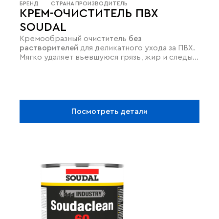
БРЕНД
СТРАНА ПРОИЗВОДИТЕЛЬ
КРЕМ-ОЧИСТИТЕЛЬ ПВХ
SOUDAL
Кремообразный очиститель
без
растворителей
для деликатного ухода за ПВХ.
Мягко удаляет въевшуюся грязь, жир и следы
разметки,
возвращая поверхностям блеск
без
риска повреждений. Благодаря отсутствию
агрессивных веществ, средство
экологично и
безопасно
для регулярного использования.
Идеально подходит для обновления внешнего
Посмотреть детали
вида оконных рам, подоконников и садовой
мебели, не оставляя разводов.