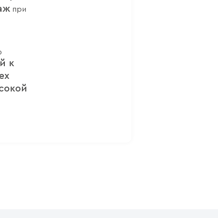
аж
при
ю
й к
ех
сокой