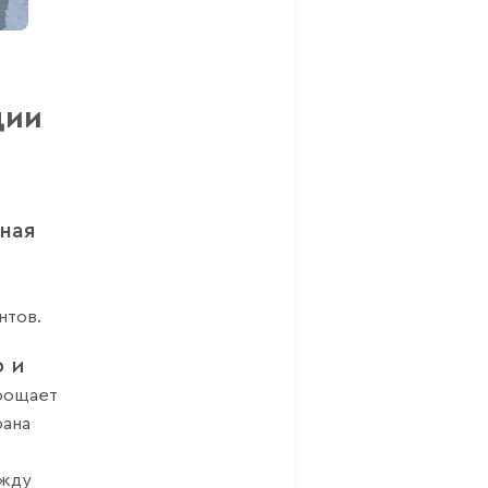
я
ции
ная
нтов.
 и
прощает
рана
жду