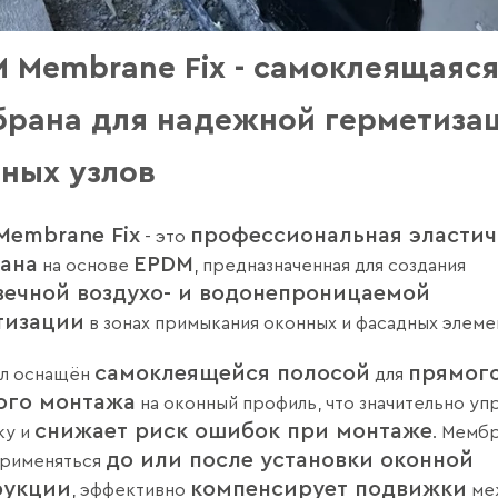
 Membrane Fix - самоклеящаяс
рана для надежной герметиза
ных узлов
Membrane Fix
профессиональная эластич
- это
ана
EPDM
на основе
, предназначенная для создания
вечной воздухо- и водонепроницаемой
тизации
в зонах примыкания оконных и фасадных элеме
самоклеящейся полосой
прямого
ал оснащён
для
ого монтажа
на оконный профиль, что значительно у
снижает риск ошибок при монтаже
ку и
. Мемб
до или после установки оконной
применяться
рукции
компенсирует подвижки
, эффективно
ме