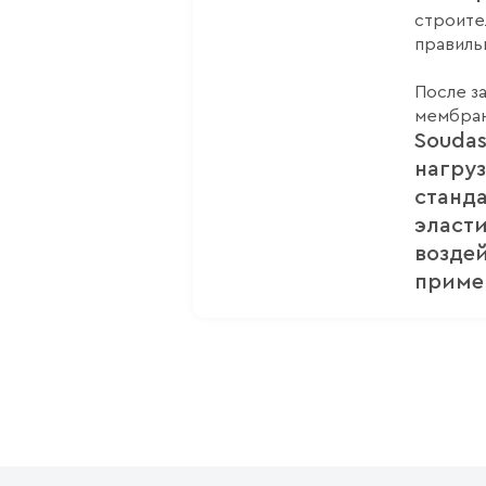
строите
правиль
После з
мембран
Souda
нагру
станд
эласт
возде
приме