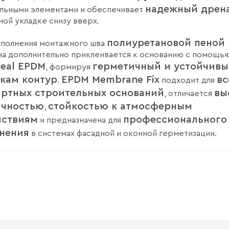
надежный дрен
льными элементами и обеспечивает
ной укладке снизу вверх.
полиуретановой пеной
аполнения монтажного шва
а дополнительно приклеивается к основанию с помощь
seal EPDM
герметичный и устойчивы
, формируя
зкам контур
EPDM Membrane Fix
вс
.
подходит для
артных строительных оснований
вы
, отличается
ичностью
стойкостью к атмосферным
,
йствиям
профессионального
и предназначена для
нения
в системах фасадной и оконной герметизации.