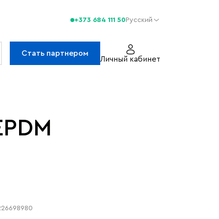
+373 684 111 50
Русский
Стать партнером
Личный кабинет
EPDM
226698980