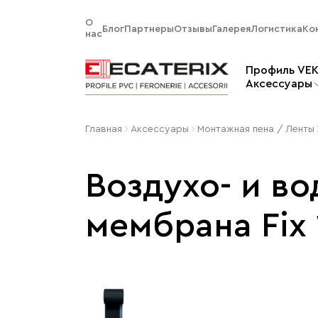
О
Блог
Партнеры
Отзывы
Галерея
Логистика
Ко
нас
Профиль VE
Aксессуары
Главная
Aксессуары
Монтажная пена / Ленты
Воздухо- и в
мембрана Fix