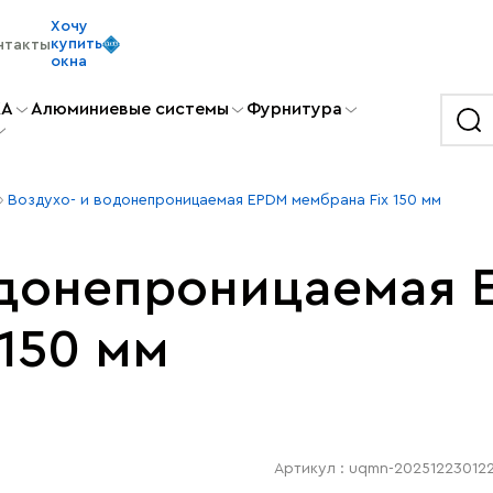
Хочу
купить
нтакты
окна
KA
Алюминиевые системы
Фурнитура
Воздухо- и водонепроницаемая EPDM мембрана Fix 150 мм
одонепроницаемая 
 150 мм
Артикул : uqmn-20251223012