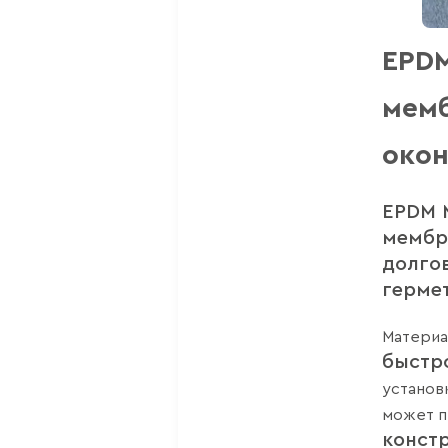
EPDM
мемб
окон
EPDM 
мембр
долго
герме
Матери
быстр
установ
может 
конст