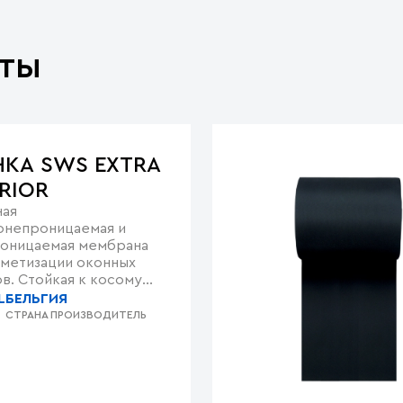
ты
НКА SWS EXTRA
RIOR
ая
онепроницаемая и
оницаемая мембрана
рметизации оконных
в. Стойкая к косому
и УФ-излучению. Два
L
БЕЛЬГИЯ
 слоя (полоса и
СТРАНА ПРОИЗВОДИТЕЛЬ
орматный слой)
чивают простой и
ый монтаж даже на
ых поверхностях.
ит для