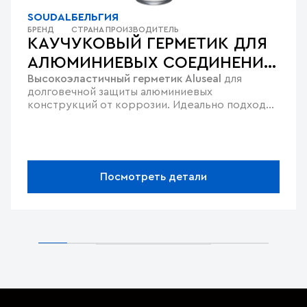
SOUDAL
БЕЛЬГИЯ
БРЕНД
СТРАНА ПРОИЗВОДИТЕЛЬ
КАУЧУКОВЫЙ ГЕРМЕТИК ДЛЯ
АЛЮМИНИЕВЫХ СОЕДИНЕНИЙ
Высокоэластичный герметик Aluseal
для
ALUSEAL
долговечной защиты алюминиевых
конструкций от коррозии. Идеально подходит
для
герметизации стыков оконных профилей
.
Сохраняет полную водонепроницаемость и
стойкость к УФ-излучению
. Демонстрирует
высокую адгезию к алюминию
без
предварительной обработки и совместим с
Посмотреть детали
большинством лакокрасочных систем.