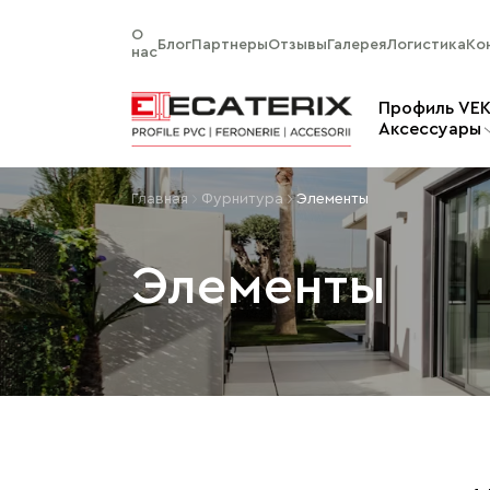
О
Блог
Партнеры
Отзывы
Галерея
Логистика
Ко
нас
Профиль VE
Aксессуары
Главная
Фурнитура
Элементы
Элементы