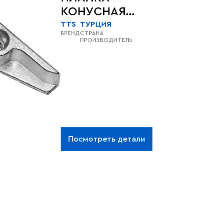
КОНУСНАЯ
9ММ AKPEN
TTS
ТУРЦИЯ
БРЕНД
СТРАНА
(9000 EKO)
ПРОИЗВОДИТЕЛЬ
Посмотреть детали