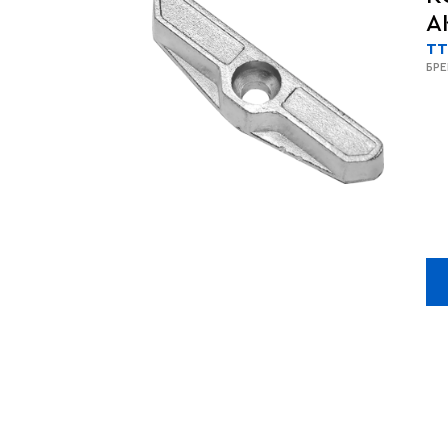
A
TT
БР