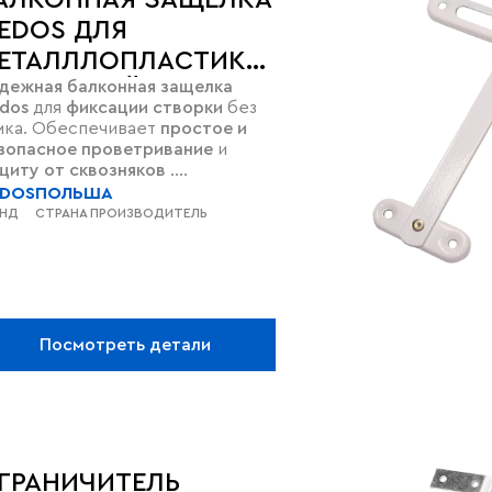
АЛКОННАЯ ЗАЩЕЛКА
EDOS ДЛЯ
ЕТАЛЛЛОПЛАСТИКОВОЙ
дежная балконная защелка
АЛКОННОЙ ДВЕРИ ИЗ
dos
для
фиксации створки
без
РОФИЛЯ
мка. Обеспечивает
простое и
зопасное проветривание
и
щиту от сквозняков
.
иверсальная совместимость
с
DOS
ПОЛЬША
офильными системами:
VEKA,
ЕНД
СТРАНА ПРОИЗВОДИТЕЛЬ
HAU, KBE, SCHÜCO
и другие.
пите Medos для
герметичного
икрывания
балконной двери.
Посмотреть детали
ГРАНИЧИТЕЛЬ