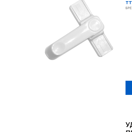
TT
БР
У