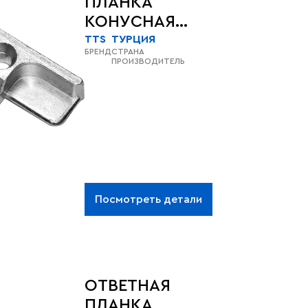
ПЛАНКА
КОНУСНАЯ
9ММ AKPEN
TTS
ТУРЦИЯ
БРЕНД
СТРАНА
(VERATEC)
ПРОИЗВОДИТЕЛЬ
Посмотреть детали
ОТВЕТНАЯ
ПЛАНКА