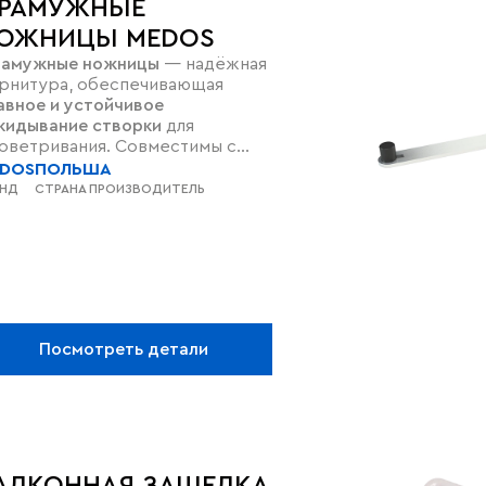
РАМУЖНЫЕ
ОЖНИЦЫ MEDOS
амужные ножницы
— надёжная
рнитура, обеспечивающая
авное и устойчивое
кидывание створки
для
оветривания. Совместимы с
Х, алюминием, деревом и
DOS
ПОЛЬША
дущими брендами
.
Прочная и
ЕНД
СТРАНА ПРОИЗВОДИТЕЛЬ
остая
в установке.
Посмотреть детали