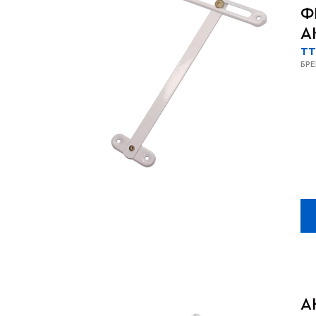
Ф
A
TT
БР
А