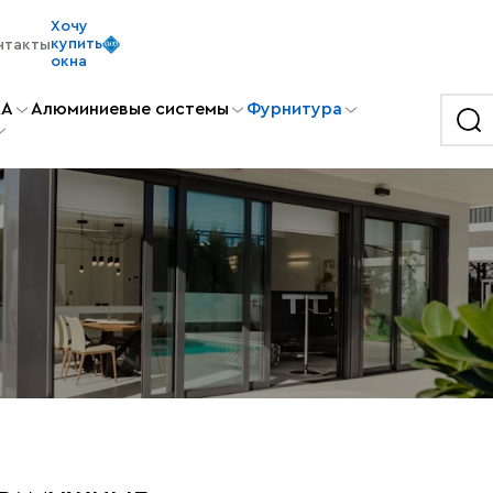
Хочу
купить
нтакты
окна
KA
Алюминиевые системы
Фурнитура