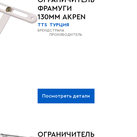
ОГРАНИЧИТЕЛЬ
монтаж, не требует
обслуживания.
ФРАМУГИ
130MM AKPEN
TTS
ТУРЦИЯ
БРЕНД
СТРАНА
ПРОИЗВОДИТЕЛЬ
Посмотреть детали
ОГРАНИЧИТЕЛЬ