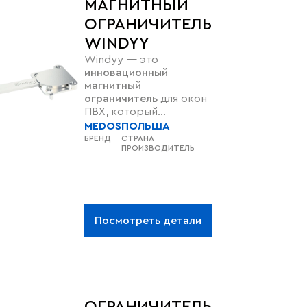
МАГНИТНЫЙ
ОГРАНИЧИТЕЛЬ
WINDYY
Windyy — это
инновационный
магнитный
ограничитель
для окон
ПВХ, который
позволяет
плавно и
MEDOS
ПОЛЬША
бесшумно фиксировать
БРЕНД
СТРАНА
ПРОИЗВОДИТЕЛЬ
створку в любой
позиции
для
контролируемого
проветривания
. Он
защищает от
сквозняков и
Посмотреть детали
захлопывания
,
скрывается при
закрытии
и
повышает
безопасность
(в том
числе для домашних
животных). Простой