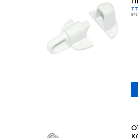
П
TT
БР
О
К