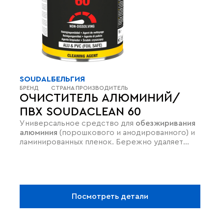
SOUDAL
БЕЛЬГИЯ
БРЕНД
СТРАНА ПРОИЗВОДИТЕЛЬ
ОЧИСТИТЕЛЬ АЛЮМИНИЙ/
ПВХ SOUDACLEAN 60
Универсальное средство для
обезжиривания
алюминия
(порошкового и анодированного) и
ламинированных пленок. Бережно удаляет
остатки клея, следы скотча и свежую пену,
не
оставляя разводов
. Быстро испаряется и
идеально подходит для
финишной протирки
оконных рам перед герметизацией, сохраняя
целостность лакокрасочного покрытия.
Посмотреть детали