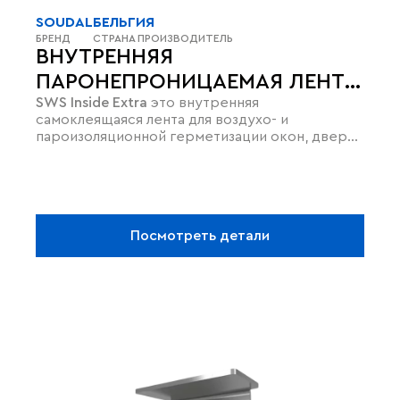
SOUDAL
БЕЛЬГИЯ
БРЕНД
СТРАНА ПРОИЗВОДИТЕЛЬ
ВНУТРЕННЯЯ
ПАРОНЕПРОНИЦАЕМАЯ ЛЕНТА
SWS Inside Extra
это внутренняя
SWS INSIDE EXTRA ДЛЯ ОКОН
самоклеящаяся лента для воздухо- и
И ДВЕРЕЙ
пароизоляционной герметизации окон, дверей
и панелей.
Посмотреть детали