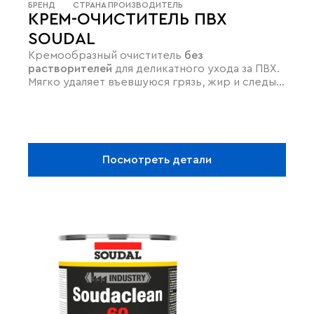
БРЕНД
СТРАНА ПРОИЗВОДИТЕЛЬ
КРЕМ-ОЧИСТИТЕЛЬ ПВХ
SOUDAL
Кремообразный очиститель
без
растворителей
для деликатного ухода за ПВХ.
Мягко удаляет въевшуюся грязь, жир и следы
разметки,
возвращая поверхностям блеск
без
риска повреждений. Благодаря отсутствию
агрессивных веществ, средство
экологично и
безопасно
для регулярного использования.
Идеально подходит для обновления внешнего
Посмотреть детали
вида оконных рам, подоконников и садовой
мебели, не оставляя разводов.