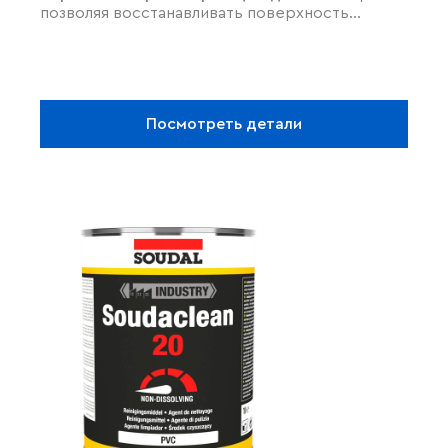
позволяя восстанавливать поверхность
жестких пластиков и белого ПВХ. Он
эффективно
устраняет царапины,
микротрещины
и абразивные следы,
буквально сглаживая поврежденные участки.
Средство незаменимо для
реставрации
Посмотреть детали
оконных профилей
, возвращая им аккуратный
внешний вид. Помимо ремонта, оно отлично
подходит для подготовки поверхностей
перед склеиванием, обеспечивая идеальную
чистоту и адгезию.