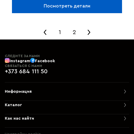
разводов и
моментально высыхает
.
Посмотреть детали
Профессиональное решение для чистки
оконных рам, подоконников и пластиковых
панелей.
1
2
СЛЕДИТЕ ЗА НАМИ
Instagram
Facebook
СВЯЗАТЬСЯ С НАМИ
+373 684 111 50
Информация
Каталог
Как нас найти