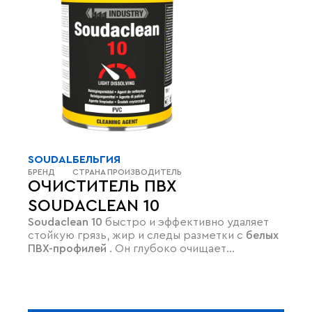
SOUDAL
БЕЛЬГИЯ
БРЕНД
СТРАНА ПРОИЗВОДИТЕЛЬ
ОЧИСТИТЕЛЬ ПВХ
SOUDACLEAN 10
Soudaclean 10
быстро и эффективно удаляет
стойкую грязь, жир и следы разметки с
белых
ПВХ-профилей
. Он глубоко очищает
поверхность, не повреждая структуру
пластика и сохраняя его внешний вид. Это
идеальное средство для
обезжиривания
перед склеиванием
, которое не оставляет