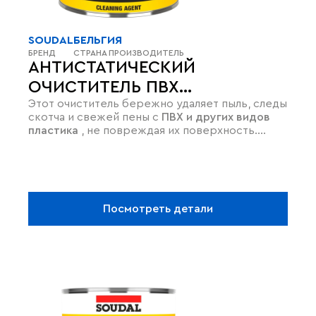
SOUDAL
БЕЛЬГИЯ
БРЕНД
СТРАНА ПРОИЗВОДИТЕЛЬ
АНТИСТАТИЧЕСКИЙ
ОЧИСТИТЕЛЬ ПВХ
Этот очиститель бережно удаляет пыль, следы
SOUDACLEAN 20
скотча и свежей пены с
ПВХ и других видов
пластика
, не повреждая их поверхность.
Главное преимущество —
антистатический
эффект
, который мешает пыли скапливаться,
сохраняя чистоту надолго. Средство
безопасно для резиновых уплотнителей
,
моментально высыхает и не оставляет
Посмотреть детали
разводов. Идеально подходит для
финишной
протирки
оконных рам и фасадных элементов.