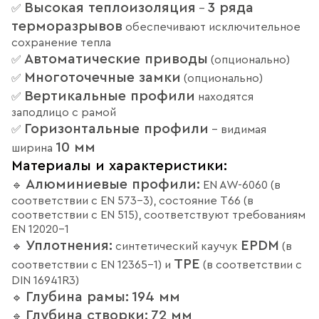
Высокая теплоизоляция
3 ряда
✅
–
терморазрывов
обеспечивают исключительное
сохранение тепла
Автоматические приводы
✅
(опционально)
Многоточечные замки
✅
(опционально)
Вертикальные профили
✅
находятся
заподлицо с рамой
Горизонтальные профили
✅
– видимая
10 мм
ширина
Материалы и характеристики:
Алюминиевые профили:
🔹
EN AW-6060 (в
соответствии с EN 573-3), состояние T66 (в
соответствии с EN 515), соответствуют требованиям
EN 12020-1
Уплотнения:
EPDM
🔹
синтетический каучук
(в
TPE
соответствии с EN 12365-1) и
(в соответствии с
DIN 16941R3)
Глубина рамы:
194 мм
🔹
Глубина створки:
72 мм
🔹