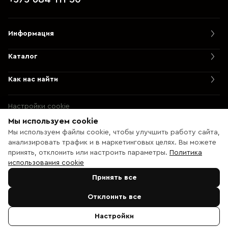
Информация
Каталог
Как нас найти
Настройки cookie
Политика использования cookie
Мы используем cookie
Мы используем файлы cookie, чтобы улучшить работу сайта,
© 2013 – 2026 Ecaterix SRL
анализировать трафик и в маркетинговых целях. Вы можете
принять, отклонить или настроить параметры.
Политика
использования cookie
Принять все
Отклонить все
Настройки
Позвонить
Кабинет
Каталог
Русский