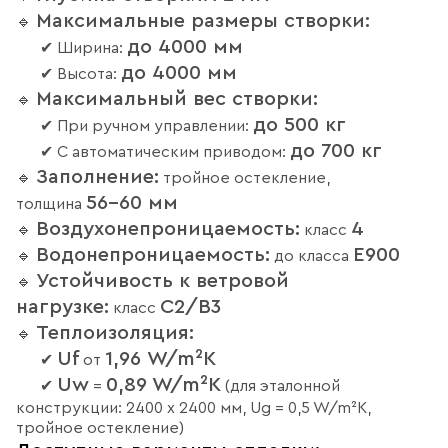
Максимальные размеры створки:
🔹
до 4000 мм
✔ Ширина:
до 4000 мм
✔ Высота:
Максимальный вес створки:
🔹
до 500 кг
✔ При ручном управлении:
до 700 кг
✔ С автоматическим приводом:
Заполнение:
🔹
тройное остекление,
56–60 мм
толщина
Воздухонепроницаемость:
4
🔹
класс
Водонепроницаемость:
E900
🔹
до класса
Устойчивость к ветровой
🔹
нагрузке:
C2/B3
класс
Теплоизоляция:
🔹
Uf
1,96 W/m²K
✔
от
Uw
0,89 W/m²K
✔
=
(для эталонной
конструкции: 2400 x 2400 мм, Ug = 0,5 W/m²K,
тройное остекление)