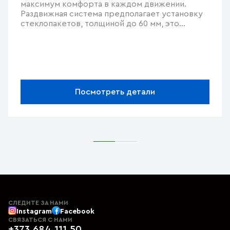
максимум комфорта в каждом движении.
Раздвижная система предполагает установку
стеклопакетов, толщиной до 60 мм, это
значительно повышает теплосберегающие
качества конструкции. Максимальный вес
подвижной створки может составлять до
400кг, но это никак не влияет на простоту в
использовании.
Посмотреть детали
СЛЕДИТЕ ЗА НАМИ
Instagram
Facebook
СВЯЗАТЬСЯ С НАМИ
+373 684 111 50