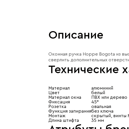
Описание
Оконная ручка Hoppe Bogota из выс
сверлить дополнительных отверстий
Технические 
Материал
алюминий
Цвет
белый
Материал окна
ПВХ или дерево
Фиксация
45°
Розетка
овальная
Функция запирания
без ключа
Монтаж
скрытый, винты 
Длина штифта
35 мм