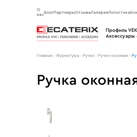
О
Блог
Партнеры
Отзывы
Галерея
Логистика
Ко
нас
Профиль VE
Aксессуары
Главная
Фурнитура
Ручки
Ручки оконные
Ру
Ручка оконна