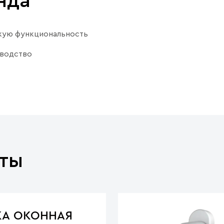
нда
скую функциональность
зводство
ты
КА ОКОННАЯ