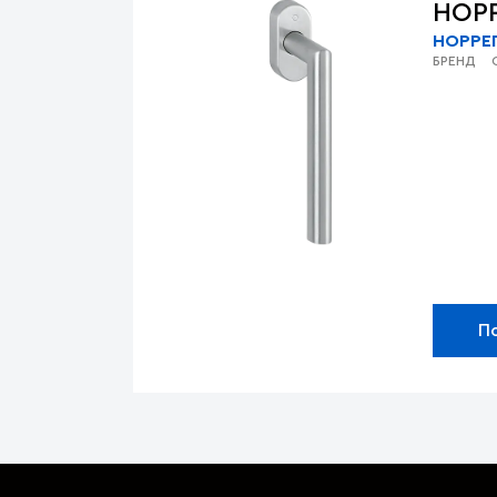
HOP
HOPPE
БРЕНД
П