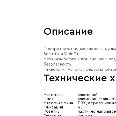
Описание
Поворотно-откидная оконная ручка
Secustik и VarioFit.
Механизм Secustik при внешнем во
безопасность.
Технология VarioFit предусматрив
Технические 
Материал
алюминий
Цвет
алюминий стально
Материал окна
ПВХ, дерево или 
Фиксация
45°
Розетка
частично накрывае
Функция
без ключа