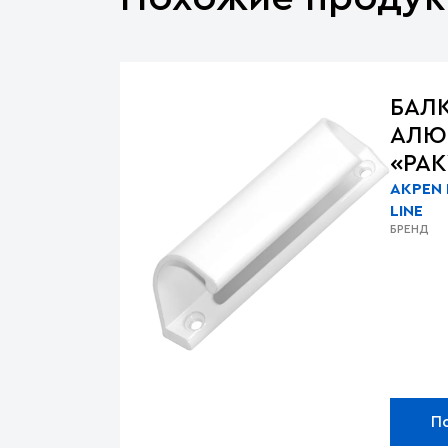
БАЛ
АЛЮ
«РА
AKPEN
LINE
БРЕНД
П