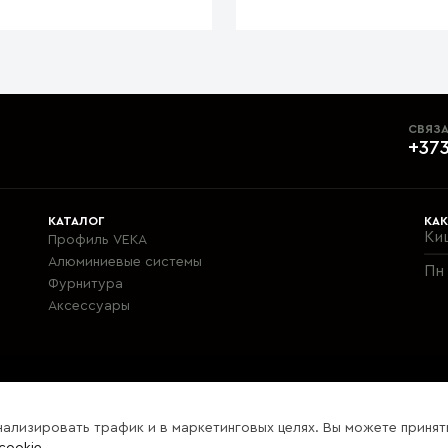
СВЯЗА
+373
КАТАЛОГ
КАК
Ки
Профиль VEKA
Алюминиевые системы
Пн 
Фурнитура
Aксессуары
нализировать трафик и в маркетинговых целях. Вы можете принят