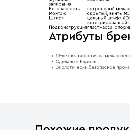
запирания
Безопасность
встроенный механи
Монтаж
скрытый, винты M5
Штифт
цельный штифт ХОП
интегрированной 
Подконструкция
пластмасса, опорн
Атрибуты бре
10-летняя гарантия на механиче
Сделано в Европе
Экологически безопасное прои
Похожие продук