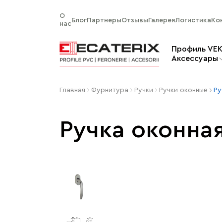
О
Блог
Партнеры
Отзывы
Галерея
Логистика
Ко
нас
Профиль VE
Aксессуары
Главная
Фурнитура
Ручки
Ручки оконные
Ру
Ручка оконная