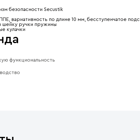
зм безопасности Secustik
ПЕ, вариативность по длине 10 мм, бесступенчатое под
в шейку ручки пружины
ые кулачки
нда
скую функциональность
зводство
ты