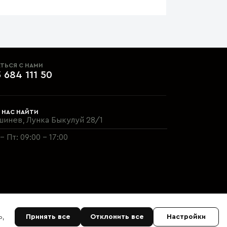
ТЬСЯ С НАМИ
 684 111 50
 НАС НАЙТИ
шинев, Лунка Быкулуй 28/1
- Пт: 09:00 - 17:00
ь,
Принять все
Отклонить все
Настройки