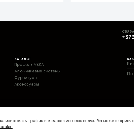
СВЯЗА
+373
КАТАЛОГ
КАК
Ки
Профиль VEKA
Алюминиевые системы
Пн 
Фурнитура
Aксессуары
нализировать трафик и в маркетинговых целях. Вы можете принят
cookie