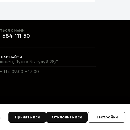
ТЬСЯ С НАМИ
 684 111 50
 НАС НАЙТИ
шинев, Лунка Быкулуй 28/1
- Пт: 09:00 - 17:00
ь,
Принять все
Отклонить все
Настройки