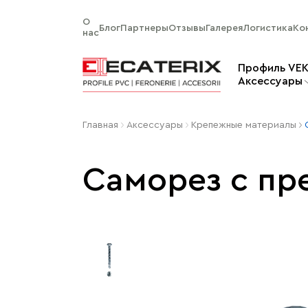
О
Блог
Партнеры
Отзывы
Галерея
Логистика
Ко
нас
Профиль VE
Aксессуары
Главная
Aксессуары
Крепежные материалы
Саморез с пр