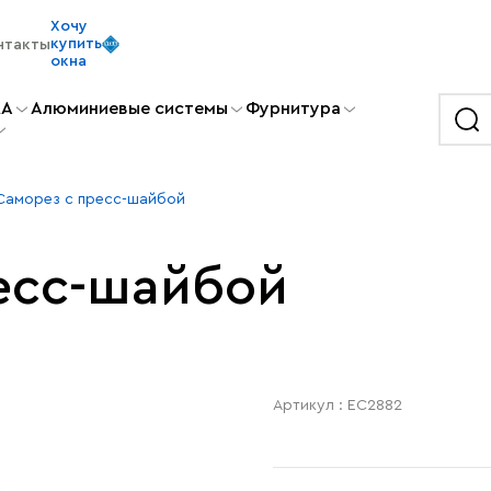
Хочу
купить
нтакты
окна
KA
Алюминиевые системы
Фурнитура
Саморез с пресс-шайбой
есс-шайбой
Артикул : EC2882