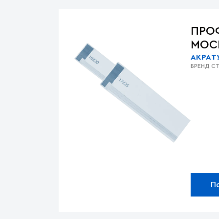
ПРО
МОС
AKPA
Т
БРЕНД
СТ
П