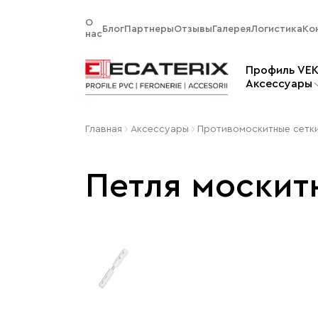
О
Блог
Партнеры
Отзывы
Галерея
Логистика
Ко
нас
Профиль VE
Aксессуары
Главная
Aксессуары
Противомоскитные сетк
Петля москит