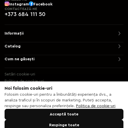
Instagram
Facebook
CONTACTEAZĂ-NE
+373 684 111 50
Informații
Catalog
Cum ne găsești
Setări cookie-uri
Politica de cookie-uri
Noi folosim cookie-uri
© 2013 – 2026 Ecaterix SRL
Folosim cookie-uri pentru a îmbunătăți experiența dvs., a
analiza traficul și în scopuri de marketing. Puteți accepta,
respinge sau personaliza preferințele.
Politica de cookie-uri
Acceptă toate
Respinge toate