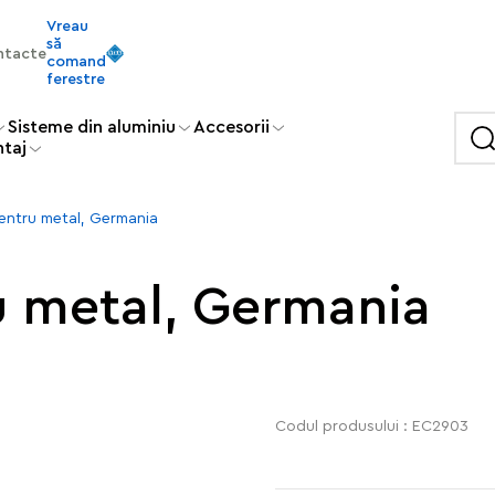
Vreau
să
ntacte
comand
ferestre
Sisteme din aluminiu
Accesorii
ntaj
entru metal, Germania
u metal, Germania
Codul produsului : EC2903