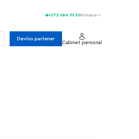
+373 684 111 50
Romana
Devino partener
Cabinet personal