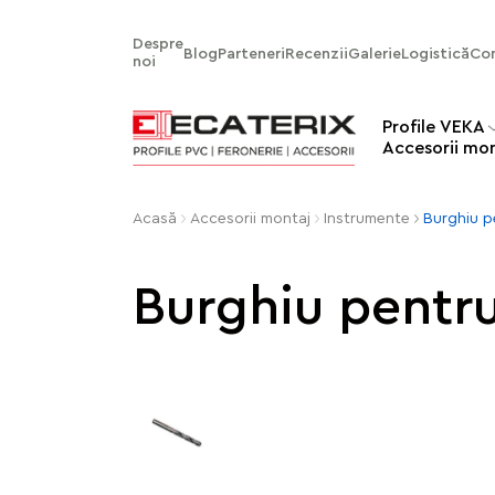
Despre
Blog
Parteneri
Recenzii
Galerie
Logistică
Co
noi
Profile VEKA
Аccesorii mo
Acasă
Аccesorii montaj
Instrumente
Burghiu p
Burghiu pentr