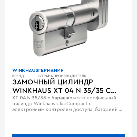
WINKHAUS
ГЕРМАНИЯ
БРЕНД
СТРАНА ПРОИЗВОДИТЕЛЬ
ЗАМОЧНЫЙ ЦИЛИНДР
WINKHAUS XT 04 N 35/35 С
XT 04 N 35/35 с барашком
это профильный
БАРАШКОМ, BLUECOMPACT
цилиндр Winkhaus blueCompact с
электронным контролем доступа, батареей до
6-10 лет и простой установкой.