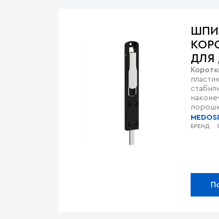
ШПИ
КОР
ДЛЯ 
Коротк
ОКО
пласти
стабил
наконе
порошк
MEDOS
БРЕНД
П