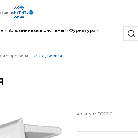
Хочу
купить
нтакты
окна
KA
Алюминиевые системы
Фурнитура
вого профиля
Петля дверная
я
Артикул : EC2910