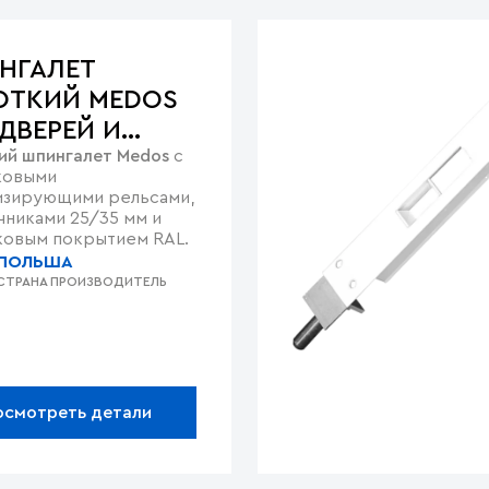
НГАЛЕТ
ОТКИЙ MEDOS
ДВЕРЕЙ И
ий шпингалет Medos
с
Н
ковыми
изирующими рельсами,
чниками 25/35 мм и
овым покрытием RAL.
ПОЛЬША
СТРАНА ПРОИЗВОДИТЕЛЬ
осмотреть детали