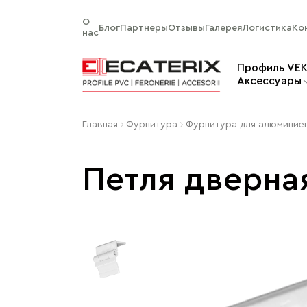
О
Блог
Партнеры
Отзывы
Галерея
Логистика
Ко
нас
Профиль VE
Aксессуары
Главная
Фурнитура
Фурнитура для алюминие
Петля дверна