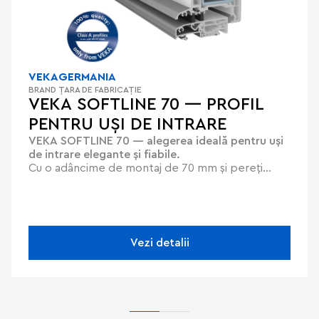
VEKA
GERMANIA
BRAND
ȚARA DE FABRICAȚIE
VEKA SOFTLINE 70 — PROFIL
PENTRU UȘI DE INTRARE
VEKA SOFTLINE 70 — alegerea ideală pentru uși
de intrare elegante și fiabile.
Cu o adâncime de montaj de 70 mm și pereți
exteriori îngroșați de până la 3 mm, acest sistem
oferă o rezistență excepțională, stabilitate și o
durată lungă de viață. Designul elegant, cu linii
delicat rotunjite, se armonizează perfect cu
ferestrele din aceeași gamă.
Acoperirea VEKA
Vezi detalii
Feinstruktur
, cu textură mată, oferă suprafeței un
efect premium de aluminiu, subliniind caracterul
fațadei.Datorită
geometriei optimizate termic a
canatului
și
etanșărilor duble
, se atinge un nivel
ridicat de izolare termică (Ud de până la 1,6
W/m²K), iar
pragul integrat
respectă standardele