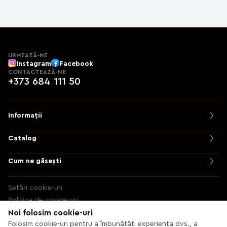
construcțiilor fără bariere.Sistemul este
compatibil cu majoritatea tipurilor de panouri
pentru uși, menținându-și funcționalitatea chiar și
la dimensiuni mari.
VEKA SOFTLINE 70 —
combinația perfectă de calitate, design și
URMEAZĂ-NE
eficiență energetică pentru casa ta.
Instagram
Facebook
CONTACTEAZĂ-NE
+373 684 111 50
Informații
Catalog
Cum ne găsești
Setări cookie-uri
Politica de cookie-uri
Noi folosim cookie-uri
© 2013 – 2026 Ecaterix SRL
Folosim cookie-uri pentru a îmbunătăți experiența dvs., a