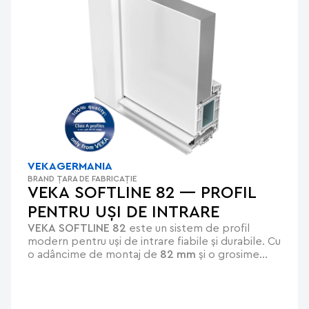
VEKA
GERMANIA
BRAND
ȚARA DE FABRICAȚIE
VEKA SOFTLINE 82 — PROFIL
PENTRU UȘI DE INTRARE
VEKA SOFTLINE 82
este un sistem de profil
modern pentru uși de intrare fiabile și durabile. Cu
o adâncime de montaj de
82 mm
și o grosime
crescută a pereților exteriori de până la
3,5 mm
,
sistemul face față solicitărilor intense, menținând
etanșeitatea și stabilitatea chiar și în condiții de
utilizare frecventă.Pentru un design original,