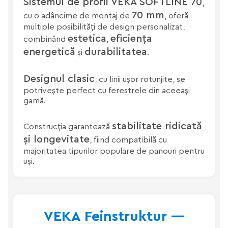
Sistemul de profil VEKA SOFTLINE 70
,
70 mm
cu o adâncime de montaj de
, oferă
multiple posibilități de design personalizat,
estetica
eficiența
combinând
,
energetică
durabilitatea
și
.
Designul clasic
, cu linii ușor rotunjite, se
potrivește perfect cu ferestrele din aceeași
gamă.
stabilitate ridicată
Construcția garantează
și longevitate
, fiind compatibilă cu
majoritatea tipurilor populare de panouri pentru
uși.
VEKA Feinstruktur —