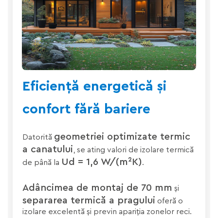
Eficiență energetică și
confort fără bariere
geometriei optimizate termic
Datorită
a canatului
, se ating valori de izolare termică
Ud = 1,6 W/(m²K)
de până la
.
Adâncimea de montaj de 70 mm
și
separarea termică a pragului
oferă o
izolare excelentă și previn apariția zonelor reci.