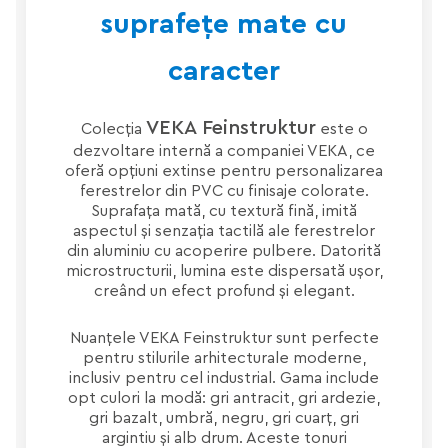
suprafețe mate cu
caracter
VEKA Feinstruktur
Colecția
este o
dezvoltare internă a companiei VEKA, ce
oferă opțiuni extinse pentru personalizarea
ferestrelor din PVC cu finisaje colorate.
Suprafața mată, cu textură fină, imită
aspectul și senzația tactilă ale ferestrelor
din aluminiu cu acoperire pulbere. Datorită
microstructurii, lumina este dispersată ușor,
creând un efect profund și elegant.
Nuanțele VEKA Feinstruktur sunt perfecte
pentru stilurile arhitecturale moderne,
inclusiv pentru cel industrial. Gama include
opt culori la modă: gri antracit, gri ardezie,
gri bazalt, umbră, negru, gri cuarț, gri
argintiu și alb drum. Aceste tonuri