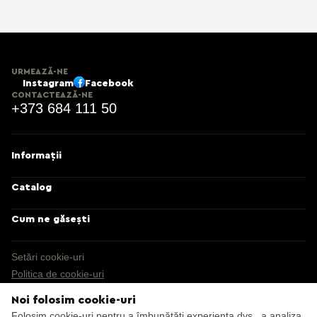
URMEAZĂ-NE
Instagram
Facebook
CONTACTEAZĂ-NE
+373 684 111 50
Informații
Catalog
Cum ne găsești
Setări cookie-uri
Politica de cookie-uri
Noi folosim cookie-uri
© 2013 – 2026 Ecaterix SRL
Folosim cookie-uri pentru a îmbunătăți experiența dvs., a analiza