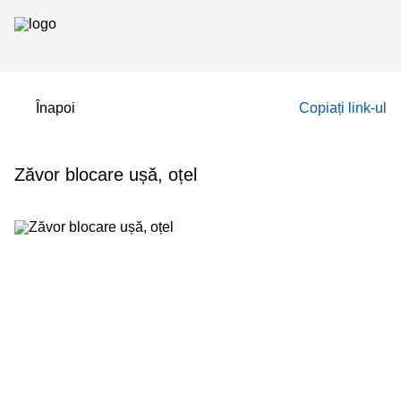
Înapoi
Copiați link-ul
Zăvor blocare ușă, oțel