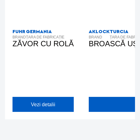
FUHR
GERMANIA
AKLOCK
TURCIA
BRAND
ȚARA DE FABRICAȚIE
BRAND
ȚARA DE FABRIC
ZĂVOR CU ROLĂ
BROASCĂ UŞ
Vezi detalii