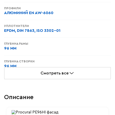
ПРОФИЛИ
АЛЮМИНИЙ EN AW-6060
УПЛОТНИТЕЛИ
EPDM, DIN 7863, ISO 3302-01
ГЛУБИНА РАМЫ
96 ММ
ГЛУБИНА СТВОРКИ
96 ММ
Смотреть все
МАКС. РАЗМЕРЫ СТВОРКИ
3000×3500 ММ / 1500×3500 ММ
Описание
МАКС. ВЕС СТВОРКИ
500 КГ
ВОЗДУХОПРОНИЦАЕМОСТЬ