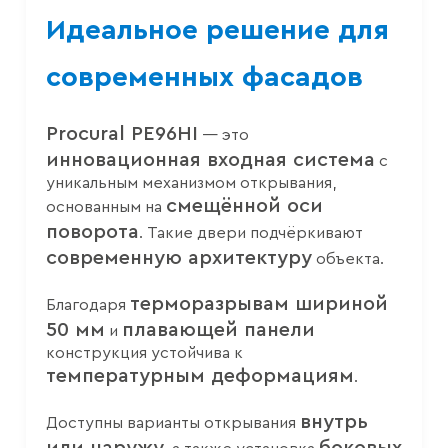
КЛАСС 3
Идеальное решение для
ВОДОНЕПРОНИЦАЕМОСТЬ
современных фасадов
КЛАСС 8A
Procural PE96HI
— это
ВЕТРОВАЯ НАГРУЗКА
КЛАСС C2
инновационная входная система
с
уникальным механизмом открывания,
смещённой оси
ТЕПЛОИЗОЛЯЦИЯ
основанным на
UF ОТ 1.04, UD = 0.74 ВТ/М²K
поворота
. Такие двери подчёркивают
современную архитектуру
объекта.
терморазрывам шириной
Благодаря
50 мм
плавающей панели
и
конструкция устойчива к
температурным деформациям
.
внутрь
Доступны варианты открывания