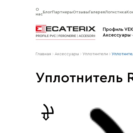
О
Блог
Партнеры
Отзывы
Галерея
Логистика
Ко
нас
Профиль VE
Aксессуары
Главная
Aксессуары
Уплотнители
Уплотните
Уплотнитель 