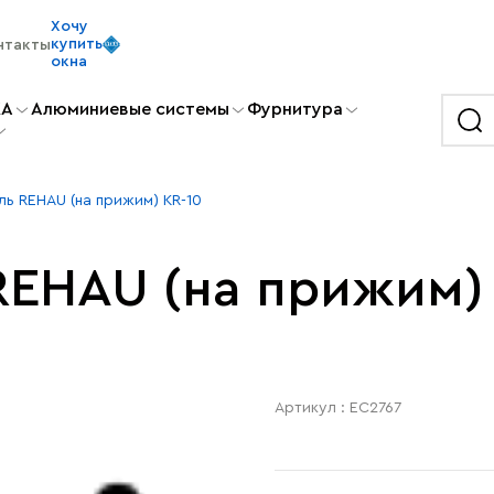
Хочу
купить
нтакты
окна
KA
Алюминиевые системы
Фурнитура
ль REHAU (на прижим) KR-10
REHAU (на прижим) 
Артикул : EC2767