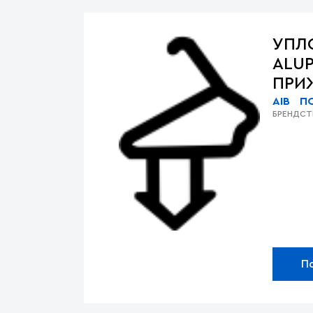
УПЛ
ALUP
ПРИЖ
AIB
П
БРЕНД
СТ
П