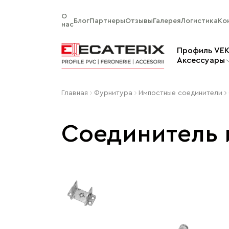
О
Блог
Партнеры
Отзывы
Галерея
Логистика
Ко
нас
Профиль VE
Aксессуары
Главная
Фурнитура
Импостные соединители
Соединитель 