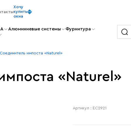
Хочу
купить
нтакты
окна
KA
Алюминиевые системы
Фурнитура
Соединитель импоста «Naturel»
импоста «Naturel»
Артикул : EC2921