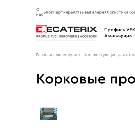
О
Блог
Партнеры
Отзывы
Галерея
Логистика
Ко
нас
Профиль VE
Aксессуары
Главная
Aксессуары
Комплектующие для сте
Корковые про