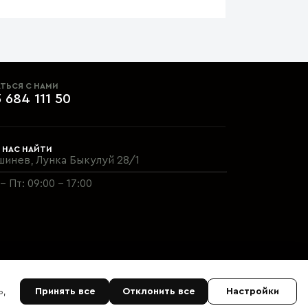
ТЬСЯ С НАМИ
 684 111 50
 НАС НАЙТИ
шинев, Лунка Быкулуй 28/1
- Пт: 09:00 - 17:00
ь,
Принять все
Отклонить все
Настройки