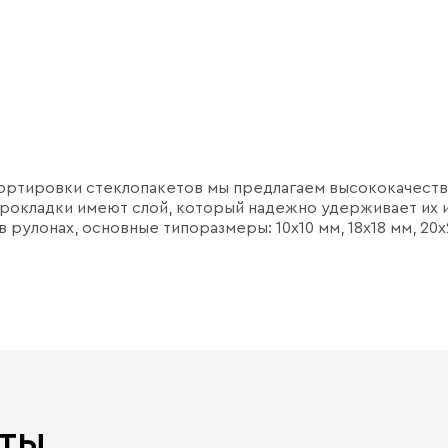
портировки стеклопакетов мы предлагаем высококачест
прокладки имеют слой, который надежно удерживает их и
 рулонах, основные типоразмеры: 10х10 мм, 18х18 мм, 20х
ты