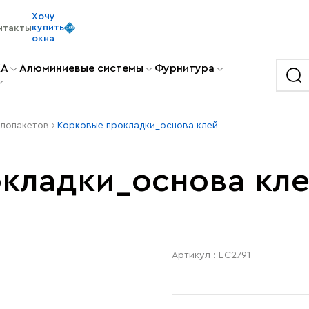
Хочу
купить
нтакты
окна
KA
Алюминиевые системы
Фурнитура
клопакетов
Корковые прокладки_основа клей
кладки_основа кл
Артикул : EC2791