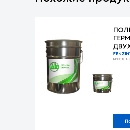
ПОЛ
ГЕР
ДВУ
FENZI
И
БРЕНД
С
П