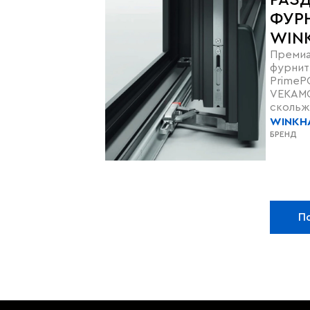
РАЗ
ФУР
WIN
Премиа
PRIM
фурнит
СИС
PrimeP
VEK
VEKAMO
скольж
надёжн
WINKH
исполь
БРЕНД
П