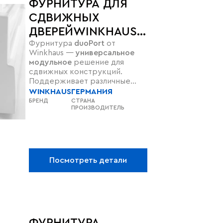
ФУРНИТУРА ДЛЯ
СДВИЖНЫХ
ДВЕРЕЙWINKHAUS
Фурнитура
duoPort
от
DUOPORT
Winkhaus —
универсальное
модульное
решение для
сдвижных конструкций.
Поддерживает различные
варианты открывания и
WINKHAUS
ГЕРМАНИЯ
оснащается защитой
от
БРЕНД
СТРАНА
ПРОИЗВОДИТЕЛЬ
взлома до класса RC2/RC2 N
. Обеспечивает
комфорт
,
долговечность
и
плавный ход
для жилых и коммерческих
проектов с высокими
требованиями к
Посмотреть детали
безопасности.