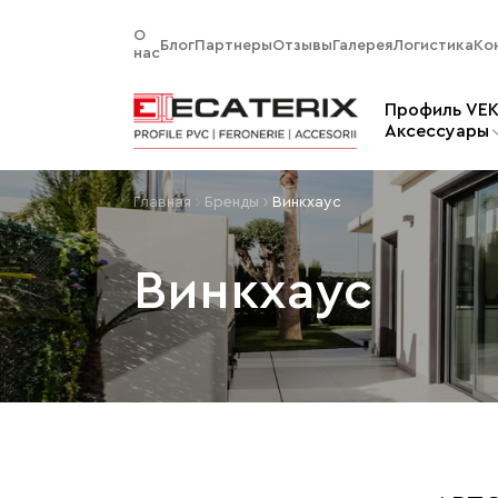
О
Блог
Партнеры
Отзывы
Галерея
Логистика
Ко
нас
Профиль VE
Aксессуары
Главная
Бренды
Винкхаус
Винкхаус