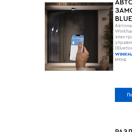
АВТ
ЗАМ
BLUE
Автома
Winkhau
электр
управл
(Bluet
WINKH
БРЕНД
П