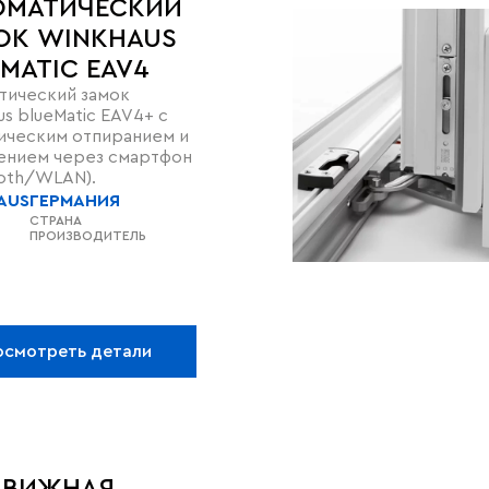
ОМАТИЧЕСКИЙ
ОК WINKHAUS
MATIC EAV4
тический замок
s blueMatic EAV4+ с
ическим отпиранием и
ением через смартфон
ooth/WLAN).
AUS
ГЕРМАНИЯ
СТРАНА
ПРОИЗВОДИТЕЛЬ
осмотреть детали