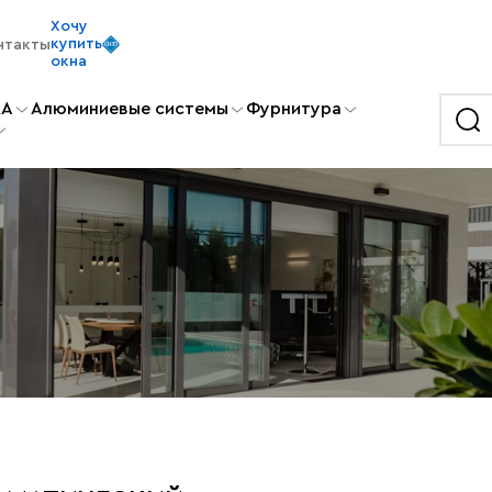
Хочу
купить
нтакты
окна
KA
Алюминиевые системы
Фурнитура