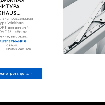
ДВИЖНАЯ
НИТУРА
KHAUS
льная раздвижная
EPORT ДЛЯ
ура Winkhaus
ТЕМЫ
ORT для дверей
AMOVE 76
VE 76 - лёгкое
ение, высокая
ость и комфорт в
AUS
ГЕРМАНИЯ
зовании.
СТРАНА
ПРОИЗВОДИТЕЛЬ
осмотреть детали