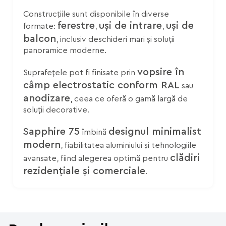
Construcțiile sunt disponibile în diverse
ferestre
uși de intrare
uși de
formate:
,
,
balcon
, inclusiv deschideri mari și soluții
panoramice moderne.
vopsire în
Suprafețele pot fi finisate prin
câmp electrostatic conform RAL
sau
anodizare
, ceea ce oferă o gamă largă de
soluții decorative.
Sapphire 75
designul minimalist
îmbină
modern
, fiabilitatea aluminiului și tehnologiile
clădiri
avansate, fiind alegerea optimă pentru
rezidențiale și comerciale
.