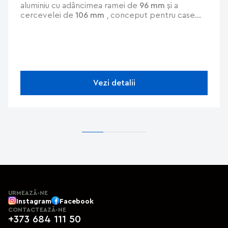
aluminiu cu adâncimea ramei de
96 mm
și a
cercevelei de
106 mm
, conceput pentru case
pasive (Uw de până la
0,66 W/(m²K)
). Oferă
izolare termică excelentă
datorită barierelor
termice de
62 mm
și garniturilor centrale. Potrivit
pentru cercevele de
dimensiuni mari (până la
200 kg)
, rezistă la
vânt (clasa C5)
,
apă (E1950)
și
aer (clasa 4)
. Compatibil cu feronerie Euro și
Vezi detalii
PVC/lemn. Finisaje disponibile:
RAL
, anodizare,
efect de lemn
URMEAZĂ-NE
Instagram
Facebook
CONTACTEAZĂ-NE
+373 684 111 50