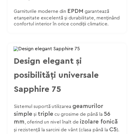
EPDM
Garniturile moderne din
garantează
etanșeitate excelentă și durabilitate, menținând
confortul interior în orice condiții climatice.
Design elegant și
posibilități universale
Sapphire 75
geamurilor
Sistemul suportă utilizarea
simple
triple
56
și
cu grosime de până la
mm
izolare fonică
, oferind un nivel înalt de
C5
și rezistență la sarcini de vânt (clasa până la
).