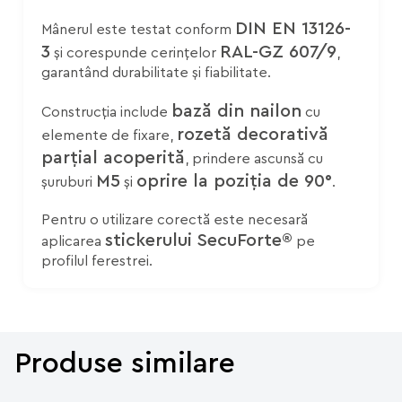
DIN EN 13126-
Mânerul este testat conform
3
RAL-GZ 607/9
și corespunde cerințelor
,
garantând durabilitate și fiabilitate.
bază din nailon
Construcția include
cu
rozetă decorativă
elemente de fixare,
parțial acoperită
, prindere ascunsă cu
M5
oprire la poziția de 90°
șuruburi
și
.
Pentru o utilizare corectă este necesară
stickerului SecuForte®
aplicarea
pe
profilul ferestrei.
Produse similare