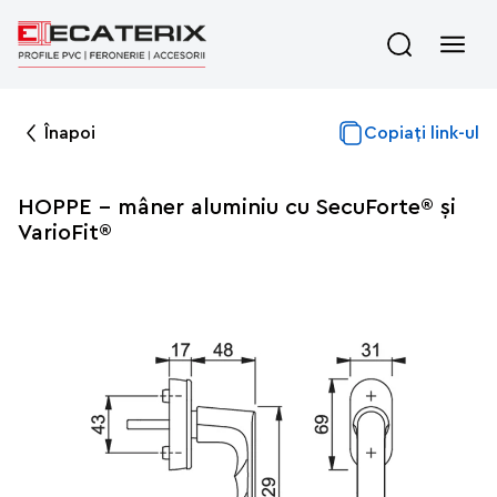
Înapoi
Copiați link-ul
HOPPE - mâner aluminiu cu SecuForte® și
VarioFit®