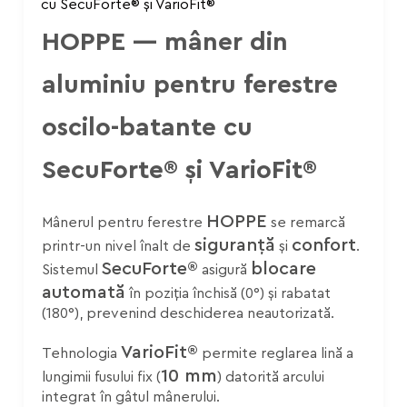
32–42 MM
HOPPE — mâner din
SECȚIUNEA FUSULUI
7 MM
aluminiu pentru ferestre
oscilo-batante cu
SecuForte® și VarioFit®
HOPPE
Mânerul pentru ferestre
se remarcă
siguranță
confort
printr-un nivel înalt de
și
.
SecuForte®
blocare
Sistemul
asigură
automată
în poziția închisă (0°) și rabatat
(180°), prevenind deschiderea neautorizată.
VarioFit®
Tehnologia
permite reglarea lină a
10 mm
lungimii fusului fix (
) datorită arcului
integrat în gâtul mânerului.