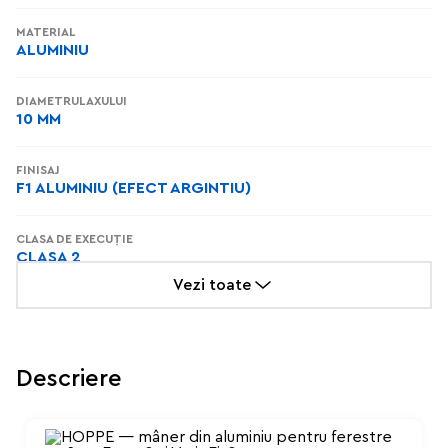
MATERIAL
ALUMINIU
DIAMETRUL AXULUI
10 MM
FINISAJ
F1 ALUMINIU (EFECT ARGINTIU)
CLASA DE EXECUȚIE
CLASA 2
Vezi toate
ÎNĂLȚIMEA ROZETEI
13 MM
Descriere
UNGHIUL OPRITORULUI
90°
LUNGIMEA FUSULUI