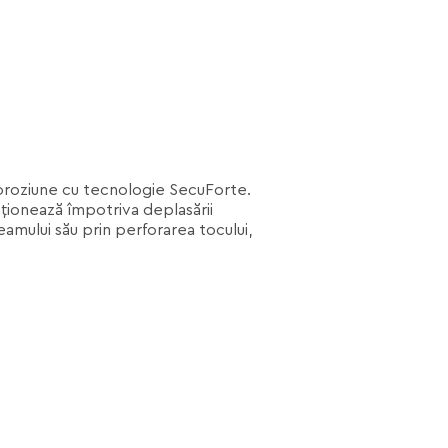
coroziune cu tecnologie SecuForte.
ționează împotriva deplasării
amului său prin perforarea tocului,