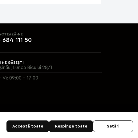
ACTEAZĂ-NE
 684 111 50
 NE GĂSEȘTI
șinău, Lunca Bicului 28/1
- Vi: 09:00 - 17:00
Acceptă toate
Respinge toate
Setări