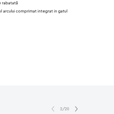
u rabatată
ul arcului comprimat integrat in gatul
2/20