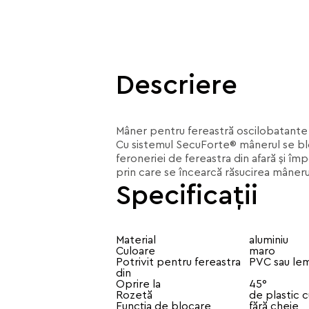
Descriere
Mâner pentru fereastră oscilobatante 
Cu sistemul SecuForte® mânerul se blo
feroneriei de fereastra din afară și î
prin care se încearcă răsucirea mânerulu
Specificații
Material
aluminiu
Culoare
maro
Potrivit pentru fereastra
PVC sau le
din
Oprire la
45°
Rozetă
de plastic 
Funcția de blocare
fără cheie