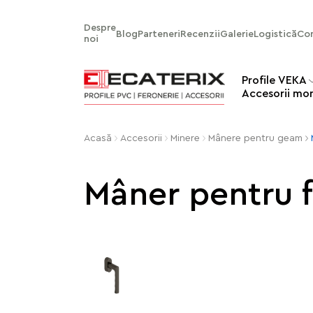
Despre
Blog
Parteneri
Recenzii
Galerie
Logistică
Co
noi
Profile VEKA
Аccesorii mo
Acasă
Accesorii
Minere
Mânere pentru geam
Mâner pentru 