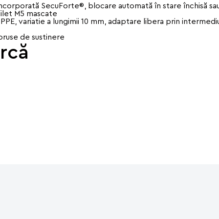
încorporată SecuForte®, blocare automată în stare închisă sa
 filet M5 mascate
OPPE, variatie a lungimii 10 mm, adaptare libera prin intermedi
ioruse de sustinere
rcă