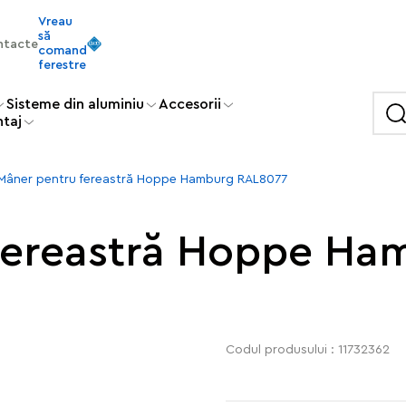
Vreau
să
ntacte
comand
ferestre
Sisteme din aluminiu
Accesorii
ntaj
Mâner pentru fereastră Hoppe Hamburg RAL8077
fereastră Hoppe H
Codul produsului : 11732362