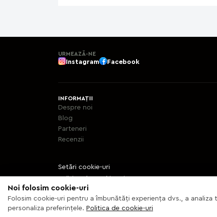
URMEAZĂ-NE
Instagram
Facebook
INFORMAȚII
Despre noi
Blog
Parteneri
Recenzii
Setări cookie-uri
Politica de cookie-uri
Noi folosim cookie-uri
Folosim cookie-uri pentru a îmbunătăți experiența dvs., a analiza t
© 2013 – 2026 Ecaterix SRL
personaliza preferințele.
Politica de cookie-uri