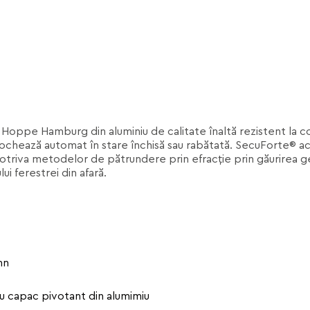
Hoppe Hamburg din aluminiu de calitate înaltă rezistent la 
chează automat în stare închisă sau rabătată. SecuForte® ac
mpotriva metodelor de pătrundere prin efracție prin găurirea ge
i ferestrei din afară.
mn
cu capac pivotant din alumimiu