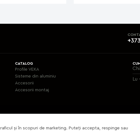
CONT
+373
CATALOG
CUM
Chi
Profile VEKA
Sisteme din aluminiu
Lu 
Accesorii
Аccesorii montaj
raficul și în scopuri de marketing. Puteți accepta, respinge sau