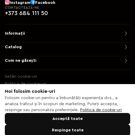
Instagram
Facebook
CONTACTEAZĂ-NE
+373 684 111 50
Informații
Catalog
Cum ne găsești
Setări cookie-uri
Politica de cookie-uri
Noi folosim cookie-uri
© 2013 – 2026 Ecaterix SRL
Folosim cookie-uri pentru a îmbunătăți experiența dvs., a
analiza traficul și în scopuri de marketing. Puteți accepta,
respinge sau personaliza preferințele.
Politica de cookie-uri
Acceptă toate
Respinge toate