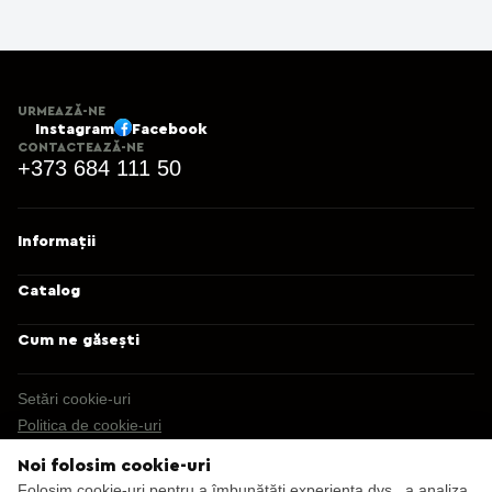
URMEAZĂ-NE
Instagram
Facebook
CONTACTEAZĂ-NE
+373 684 111 50
Informații
Catalog
Cum ne găsești
Setări cookie-uri
Politica de cookie-uri
Noi folosim cookie-uri
© 2013 – 2026 Ecaterix SRL
Folosim cookie-uri pentru a îmbunătăți experiența dvs., a analiza