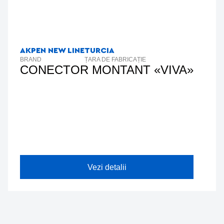
AKPEN NEW LINE
TURCIA
A
BRAND
ȚARA DE FABRICAȚIE
B
CONECTOR MONTANT «VIVA»
Vezi detalii