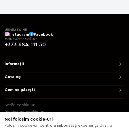
URMEAZĂ-NE
Instagram
Facebook
CONTACTEAZĂ-NE
+373 684 111 50
Informații
Catalog
Cum ne găsești
Setări cookie-uri
Politica de cookie-uri
Noi folosim cookie-uri
© 2013 – 2026 Ecaterix SRL
Folosim cookie-uri pentru a îmbunătăți experiența dvs., a