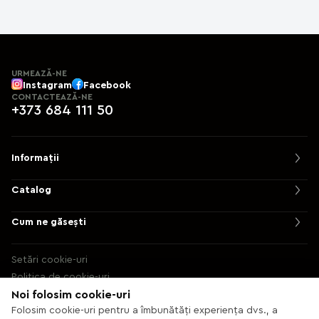
URMEAZĂ-NE
Instagram
Facebook
CONTACTEAZĂ-NE
+373 684 111 50
Informații
Catalog
Cum ne găsești
Setări cookie-uri
Politica de cookie-uri
Noi folosim cookie-uri
© 2013 – 2026 Ecaterix SRL
Folosim cookie-uri pentru a îmbunătăți experiența dvs., a