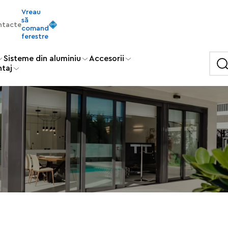
Vreau
să
ntacte
comand
ferestre
Sisteme din aluminiu
Accesorii
ntaj