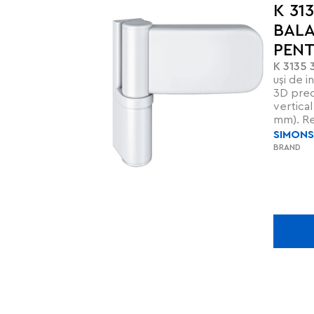
K 31
BALA
PENT
K 3135 
INTR
uși de i
3D prec
vertica
mm). Rez
la 120 k
SIMON
împotriv
BRAND
autolubr
IFT pent