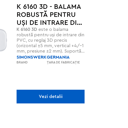
K 6160 3D - BALAMA
ROBUSTĂ PENTRU
UȘI DE INTRARE DIN
K 6160 3D
este o balama
PVC
robustă pentru uși de intrare din
PVC, cu reglaj 3D precis
(orizontal ±5 mm, vertical +4/–1
mm, presiune ±2 mm). Suportă
până la 160 kg, are știft de
SIMONSWERK
GERMANIA
siguranță integrat și bucșe
BRAND
ȚARA DE FABRICAȚIE
durabile fără întreținere.
Certificată CE și IFT, garantează
rezistență și fiabilitate conform
standardelor europene.
Vezi detalii