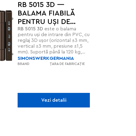
RB 5015 3D —
BALAMA FIABILĂ
PENTRU UȘI DE
RB 5015 3D
este o balama
INTRARE DIN PVC
pentru uși de intrare din PVC, cu
reglaj 3D ușor (orizontal ±3 mm,
vertical ±3 mm, presiune ±1,5
mm). Suportă până la 120 kg,
este fabricată din oțel de 3,5
SIMONSWERK
GERMANIA
mm, disponibilă în diverse
BRAND
ȚARA DE FABRICAȚIE
finisaje și certificată CE și IFT
pentru 200.000 de cicluri de
utilizare.
Vezi detalii