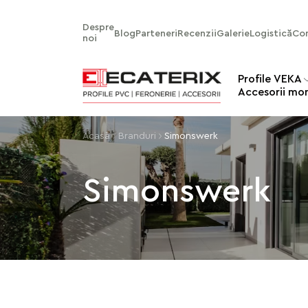
Despre
Blog
Parteneri
Recenzii
Galerie
Logistică
Co
noi
Profile VEKA
Аccesorii mo
Acasă
Branduri
Simonswerk
Simonswerk