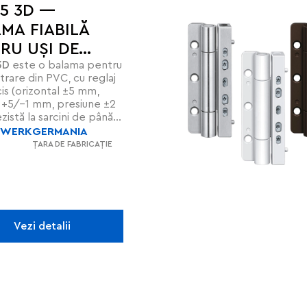
35 3D —
MA FIABILĂ
RU UȘI DE
3D
este o balama pentru
ARE DIN PVC
ntrare din PVC, cu reglaj
is (orizontal ±5 mm,
l +5/–1 mm, presiune ±2
istă la sarcini de până
g, are știft de siguranță
SWERK
GERMANIA
a efracției și bucșe
ȚARA DE FABRICAȚIE
ifiante, certificate CE și
ru durabilitate.
Vezi detalii