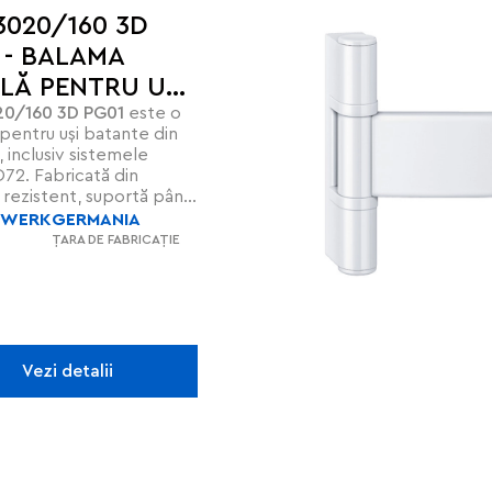
3020/160 3D
 - BALAMA
ILĂ PENTRU UȘI
20/160 3D PG01
este o
ALUMINIU
pentru uși batante din
, inclusiv sistemele
D72. Fabricată din
u rezistent, suportă până
g (două balamale), are
SWERK
GERMANIA
D ascuns, bucșe fără
ȚARA DE FABRICAȚIE
ere și prindere directă
 FS 10. Certificată CE și
antează durabilitate și
tate conform standardelor
ne.
Vezi detalii