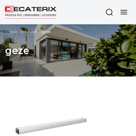
Acasă
Branduri
geze
geze