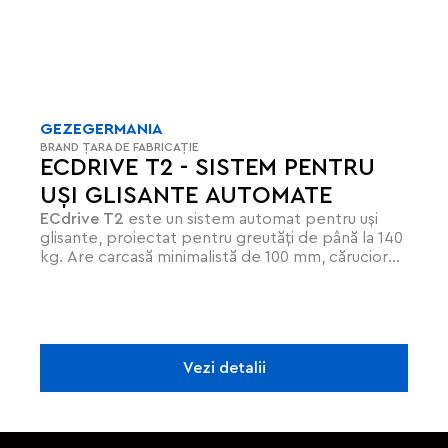
GEZE
GERMANIA
BRAND
ȚARA DE FABRICAȚIE
ECDRIVE T2 - SISTEM PENTRU
UȘI GLISANTE AUTOMATE
ECdrive T2
este un sistem automat pentru uși
glisante, proiectat pentru greutăți de până la 140
kg. Are carcasă minimalistă de 100 mm, cărucior
cu role duble autodecurățabile, canale integrate
pentru cabluri și ghidaje pre-găurite pentru
montaj rapid. Oferă deschidere de urgență cu
acumulator, compatibilitate BACnet și
etanșeitate ridicată cu profilul GCprofile Therm.
Vezi detalii