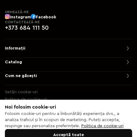
URMEAZĂ-NE
Instagram
Facebook
CONTACTEAZĂ-NE
+373 684 111 50
Informații
Catalog
Cum ne găsești
Setări cookie-uri
Politica de cookie-uri
Noi folosim cookie-uri
© 2013 – 2026 Ecaterix SRL
Folosim cookie-uri pentru a îmbunătăți experiența dvs., a
analiza traficul și în scopuri de marketing. Puteți accepta,
respinge sau personaliza preferințele.
Politica de cookie-uri
Acceptă toate